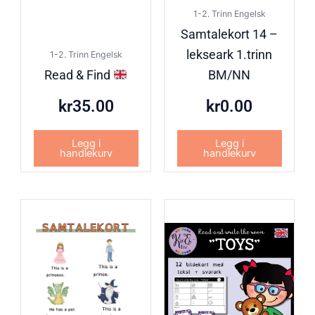
1-2. Trinn Engelsk
Samtalekort 14 –
lekseark 1.trinn
1-2. Trinn Engelsk
Read & Find
BM/NN
kr
35.00
kr
0.00
Legg i
Legg i
handlekurv
handlekurv