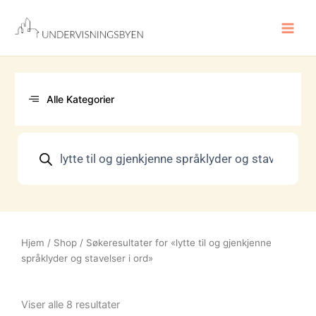
Hopp
rett
til
innholdet
Alle Kategorier
Products
search
Hjem
/
Shop
/ Søkeresultater for «lytte til og gjenkjenne
språklyder og stavelser i ord»
Sortert
etter
Viser alle 8 resultater
nyeste