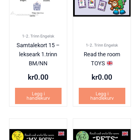
1-2. Trinn Engelsk
Samtalekort 15 –
1-2. Trinn Engelsk
lekseark 1.trinn
Read the room
BM/NN
TOYS
kr
0.00
kr
0.00
Legg i
Legg i
handlekurv
handlekurv