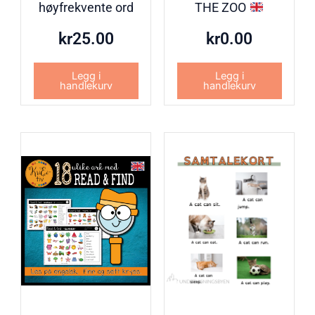
høyfrekvente ord
THE ZOO
kr
25.00
kr
0.00
Legg i
Legg i
handlekurv
handlekurv