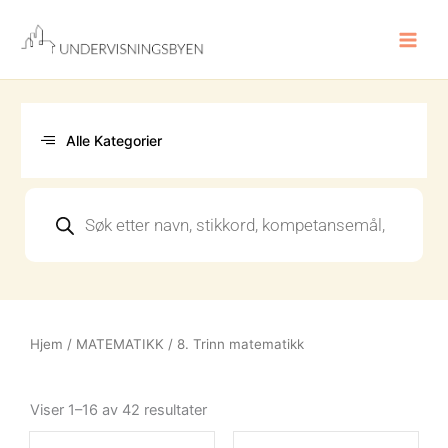
Hopp
rett
til
innholdet
Alle Kategorier
Products
search
Hjem
/
MATEMATIKK
/ 8. Trinn matematikk
Sortert
etter
Viser 1–16 av 42 resultater
nyeste
Opprinn
Nåvære