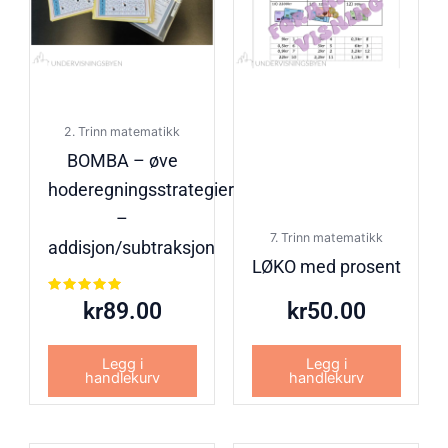
2. Trinn matematikk
BOMBA – øve
hoderegningsstrategier
–
7. Trinn matematikk
addisjon/subtraksjon
LØKO med prosent
Vurdert
kr
89.00
kr
50.00
5.00
av 5
Legg i
Legg i
handlekurv
handlekurv