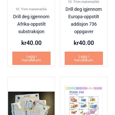
10. Trinn matematikk
Drill deg igjennom
10. Trinn matematikk
Drill deg igjennom
Europa-oppstilt
Afrika-oppstilt
addisjon 736
substraksjon
oppgaver
kr
40.00
kr
40.00
Legg i
Legg i
handlekurv
handlekurv