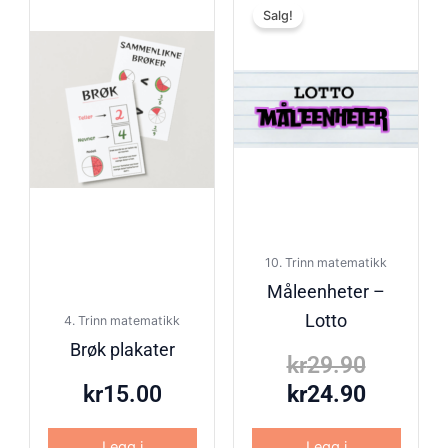
Salg!
pris
pris
var:
er:
kr29.90
kr24.90
10. Trinn matematikk
Måleenheter –
Lotto
4. Trinn matematikk
Brøk plakater
kr
29.90
kr
15.00
kr
24.90
Legg i
Legg i