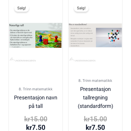
Nåværende
Opprinnelig
Nåvære
Opprinn
Salg!
Salg!
pris
pris
pris
pris
er:
var:
er:
var:
kr7.50.
kr15.00.
kr7.50.
kr15.00
8. Trinn matematikk
Presentasjon
8. Trinn matematikk
Presentasjon navn
tallregning
på tall
(standardform)
kr
15.00
kr
15.00
kr
7.50
kr
7.50