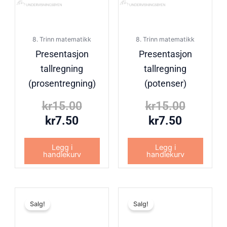
8. Trinn matematikk
8. Trinn matematikk
Presentasjon
Presentasjon
tallregning
tallregning
(prosentregning)
(potenser)
kr
15.00
kr
15.00
kr
7.50
kr
7.50
Legg i
Legg i
handlekurv
handlekurv
Nåværende
Opprinnelig
Nåvære
Opprinn
Salg!
Salg!
pris
pris
pris
pris
er:
var:
er:
var: