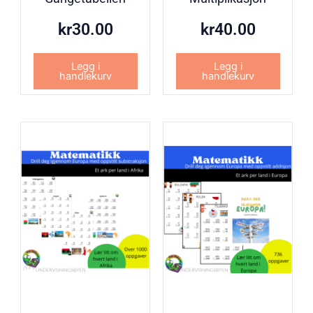
kr
30.00
kr
40.00
Legg i
Legg i
handlekurv
handlekurv