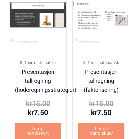
kr7.50.
kr15.00.
kr7.50.
kr15.00
8. Trinn matematikk
8. Trinn matematikk
Presentasjon
Presentasjon
tallregning
tallregning
(hoderegningsstrategier)
(faktorisering)
kr
15.00
kr
15.00
kr
7.50
kr
7.50
Legg i
Legg i
handlekurv
handlekurv