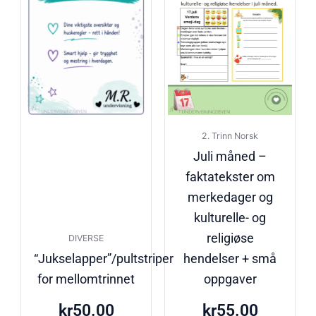
2. Trinn Norsk
Juli måned –
faktatekster om
merkedager og
kulturelle- og
religiøse
DIVERSE
“Jukselapper”/pultstriper
hendelser + små
for mellomtrinnet
oppgaver
kr
50.00
kr
55.00