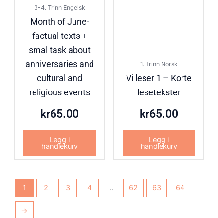
3-4. Trinn Engelsk
Month of June-
factual texts +
smal task about
anniversaries and
1. Trinn Norsk
cultural and
Vi leser 1 – Korte
religious events
lesetekster
kr
65.00
kr
65.00
Legg i
Legg i
handlekurv
handlekurv
1
2
3
4
…
62
63
64
→