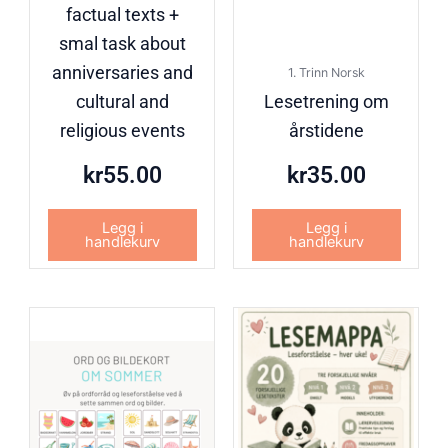
factual texts +
smal task about
anniversaries and
1. Trinn Norsk
cultural and
Lesetrening om
religious events
årstidene
kr
55.00
kr
35.00
Legg i
Legg i
handlekurv
handlekurv