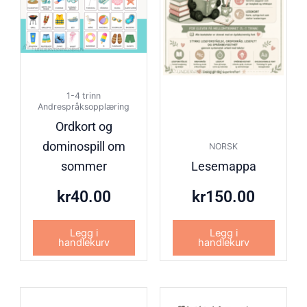
1-4 trinn
Andrespråksopplæring
Ordkort og
dominospill om
NORSK
sommer
Lesemappa
kr
40.00
kr
150.00
Legg i
Legg i
handlekurv
handlekurv