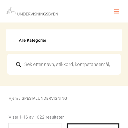
Hopp
rett
til
innholdet
Alle Kategorier
Products
search
Hjem
/ SPESIALUNDERVISNING
Sortert
etter
Viser 1–16 av 1022 resultater
nyeste