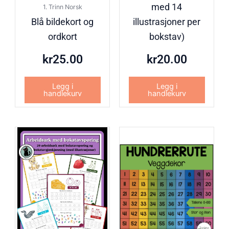
med 14
1. Trinn Norsk
Blå bildekort og
illustrasjoner per
ordkort
bokstav)
kr
25.00
kr
20.00
Legg i
Legg i
handlekurv
handlekurv