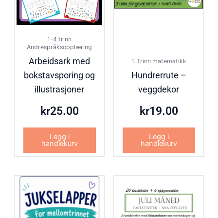
1-4 trinn
Andrespråksopplæring
Arbeidsark med
1. Trinn matematikk
bokstavsporing og
Hundrerrute –
illustrasjoner
veggdekor
kr
25.00
kr
19.00
Legg i
Legg i
handlekurv
handlekurv