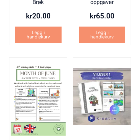
Brøk
oppgaver
kr
20.00
kr
65.00
Legg i
Legg i
handlekurv
handlekurv