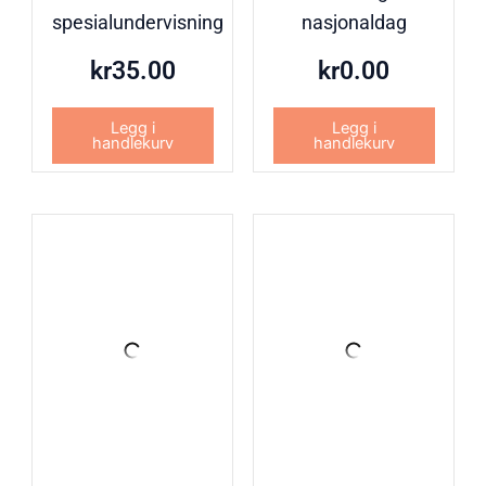
spesialundervisning
nasjonaldag
kr
35.00
kr
0.00
Legg i
Legg i
handlekurv
handlekurv