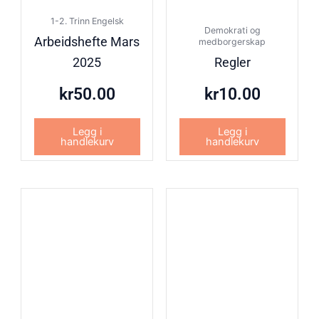
1-2. Trinn Engelsk
Demokrati og
Arbeidshefte Mars
medborgerskap
2025
Regler
kr
50.00
kr
10.00
Legg i
Legg i
handlekurv
handlekurv