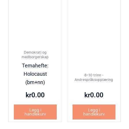
Demokrati og
medborgerskap
Temahefte:
Holocaust
8-10 trinn -
Andrespråksopplæring
(bm+nn)
kr
0.00
kr
0.00
Legg i
Legg i
handlekurv
handlekurv