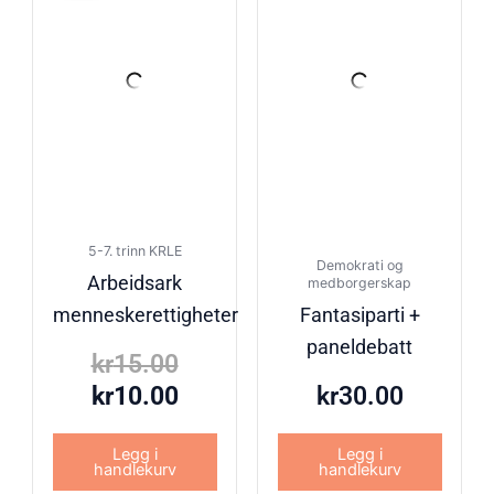
var:
er:
kr15.00.
kr10.00.
5-7. trinn KRLE
Demokrati og
Arbeidsark
medborgerskap
menneskerettigheter
Fantasiparti +
paneldebatt
kr
15.00
kr
10.00
kr
30.00
Legg i
Legg i
handlekurv
handlekurv