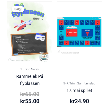
Opprinnelig
Nåværende
Salg!
pris
pris
var:
er:
kr65.00.
kr55.00.
1. Trinn Norsk
Rammelek På
flyplassen
5-7. Trinn Samfunnsfag
17.mai spillet
kr
65.00
kr
55.00
kr
24.90