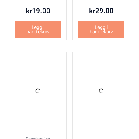
kr
19.00
kr
29.00
Legg i
Legg i
handlekurv
handlekurv
Demokrati og