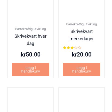
Bærekraftig utvikling
Bærekraftig utvikling
Skrivekvart
Skrivekvart hver
merkedager
dag
Vurdert
kr
50.00
kr
20.00
3.00
av 5
Legg i
Legg i
handlekurv
handlekurv