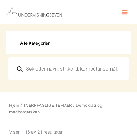
Hopp
rett
til
innholdet
Alle Kategorier
Products
search
Hjem
/
TVERRFAGLIGE TEMAER
/ Demokrati og
medborgerskap
Sortert
etter
Viser 1–16 av 21 resultater
nyeste