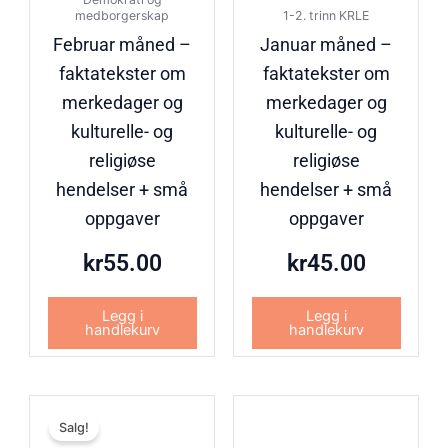
medborgerskap
1-2. trinn KRLE
Februar måned –
Januar måned –
faktatekster om
faktatekster om
merkedager og
merkedager og
kulturelle- og
kulturelle- og
religiøse
religiøse
hendelser + små
hendelser + små
oppgaver
oppgaver
kr
55.00
kr
45.00
Legg i
Legg i
handlekurv
handlekurv
Opprinnelig
Nåværende
Salg!
pris
pris