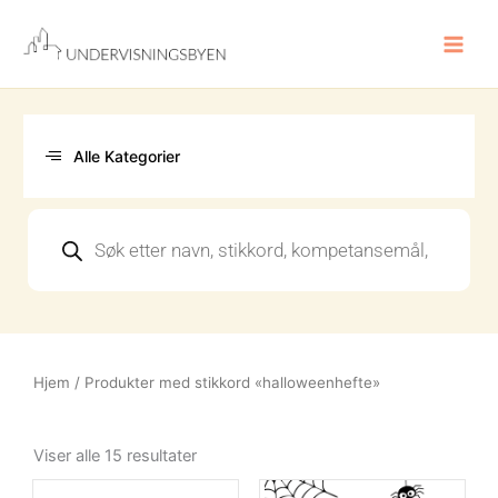
Hopp
rett
til
innholdet
Alle Kategorier
Products
search
Hjem
/ Produkter med stikkord «halloweenhefte»
Sortert
etter
Viser alle 15 resultater
nyeste