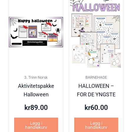
3. Trinn Norsk
BARNEHAGE
Aktivitetspakke
HALLOWEEN –
Halloween
FOR DE YNGSTE
kr
89.00
kr
60.00
Legg i
Legg i
handlekurv
handlekurv