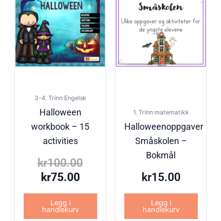
kr75.00.
kr100.00.
3-4. Trinn Engelsk
Halloween
1. Trinn matematikk
workbook – 15
Halloweenoppgaver
activities
Småskolen –
Bokmål
kr
100.00
kr
75.00
kr
15.00
Legg i
Legg i
handlekurv
handlekurv