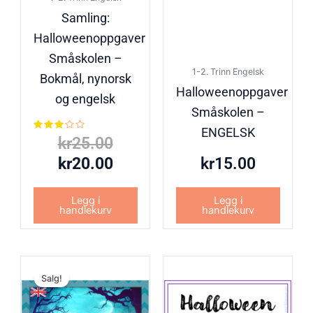
Samling:
Halloweenoppgaver
Småskolen –
1-2. Trinn Engelsk
Bokmål, nynorsk
Halloweenoppgaver
og engelsk
Småskolen –
ENGELSK
Vurdert
kr
25.00
3.00
av 5
kr
20.00
kr
15.00
Legg i
Legg i
handlekurv
handlekurv
Nåværende
Opprinnelig
Salg!
pris
pris
er:
var: