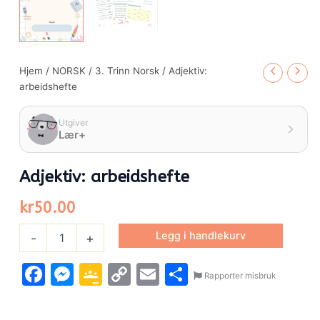
Hjem
/
NORSK
/
3. Trinn Norsk
/ Adjektiv:
arbeidshefte
Utgiver
Lær+
Adjektiv: arbeidshefte
kr
50.00
Legg i handlekurv
-
+
Facebook
Messenger
Google
Copy
Email
Share
Rapporter misbruk
Classroom
Link