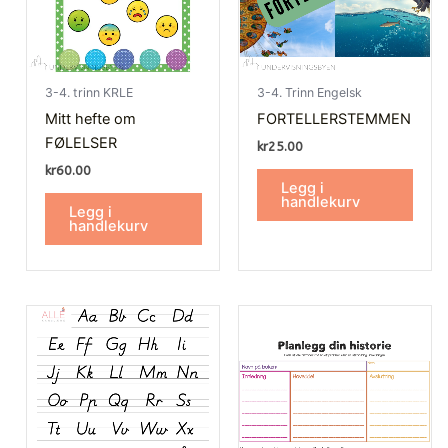
3-4. trinn KRLE
3-4. Trinn Engelsk
Mitt hefte om
FORTELLERSTEMMEN
FØLELSER
kr
25.00
kr
60.00
Legg i
handlekurv
Legg i
handlekurv