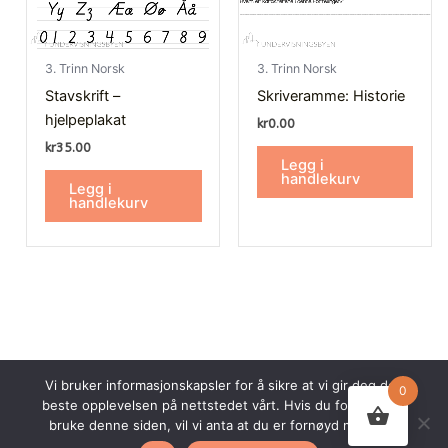
3. Trinn Norsk
3. Trinn Norsk
Stavskrift –
Skriveramme: Historie
hjelpeplakat
kr
0.00
kr
35.00
Legg i
handlekurv
Legg i
handlekurv
Vi bruker informasjonskapsler for å sikre at vi gir deg den
0
beste opplevelsen på nettstedet vårt. Hvis du fortsetter å
© 2026 Undervisningsbyen AS. Alle rettigheter forbeholdt.
bruke denne siden, vil vi anta at du er fornøyd med det.
Nettsiden er utviklet av
Webco AS.