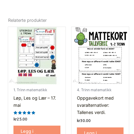
Relaterte produkter
1. Trinn matematikk
4. Trinn matematikk
Løp, Les og Lær – 17.
Oppgavekort med
mai
svaralternativer:
Tallenes verdi.
Vurdert
kr
25.00
kr
30.00
5.00
av 5
Legg i
Legg i