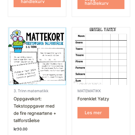
handlekurv
handlekurv
3. Trinn matematikk
MATEMATIKK
Oppgavekort:
Forenklet Yatzy
Tekstoppgaver med
Les mer
de fire regneartene +
tallforståelse
kr
30.00