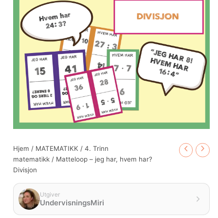
antall
Hjem
/
MATEMATIKK
/
4. Trinn
matematikk
/ Matteloop – jeg har, hvem har?
Divisjon
Utgiver
UndervisningsMiri