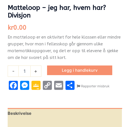
Matteloop – jeg har, hvem har?
Divisjon
kr
0.00
En matteloop er en aktivitet for hele klassen eller mindre
grupper, hvor man i fellesskap går gjennom ulike
matematikkoppgaver, og det er opp til elevene å sjekke
om de har svaret på sitt kort.
Legg i handlekurv
-
+
Facebook
Messenger
Google
Copy
Email
Share
Rapporter misbruk
Classroom
Link
Beskrivelse
Leverandørinfo