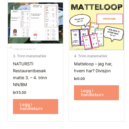
3. Trinn matematikk
4. Trinn matematikk
NATURSTI
Matteloop – jeg har,
Restaurantbesøk
hvem har? Divisjon
matte 3. – 4. trinn
kr
0.00
NN/BM
Legg i
kr
35.00
handlekurv
Legg i
handlekurv