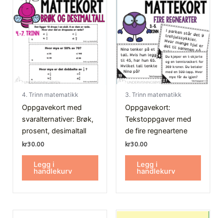
4. Trinn matematikk
3. Trinn matematikk
Oppgavekort med
Oppgavekort:
svaralternativer: Brøk,
Tekstoppgaver med
prosent, desimaltall
de fire regneartene
kr
30.00
kr
30.00
Legg i
Legg i
handlekurv
handlekurv