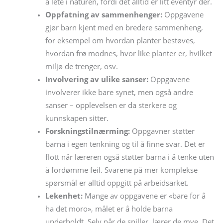
å lete i naturen, fordi det alltid er litt eventyr der.
Oppfatning av sammenhenger:
Oppgavene
gjør barn kjent med en bredere sammenheng,
for eksempel om hvordan planter bestøves,
hvordan frø modnes, hvor like planter er, hvilket
miljø de trenger, osv.
Involvering av ulike sanser:
Oppgavene
involverer ikke bare synet, men også andre
sanser – opplevelsen er da sterkere og
kunnskapen sitter.
Forskningstilnærming:
Oppgavner støtter
barna i egen tenkning og til å finne svar. Det er
flott når læreren også støtter barna i å tenke uten
å fordømme feil. Svarene på mer komplekse
spørsmål er alltid oppgitt på arbeidsarket.
Lekenhet:
Mange av oppgavene er «bare for å
ha det moro», målet er å holde barna
underholdt. Selv når de spiller, lærer de mye. Det