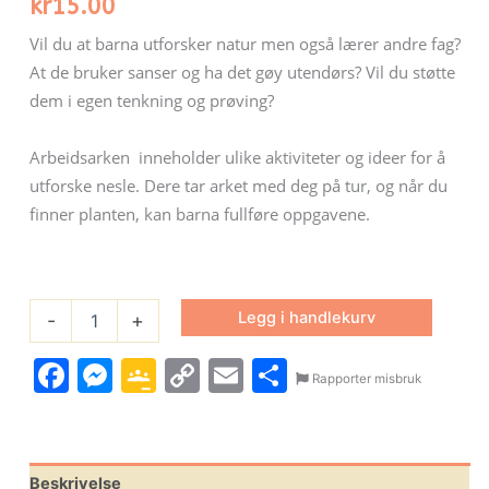
kr
15.00
Vil du at barna utforsker natur men også lærer andre fag?
At de bruker
sanser og ha det gøy utendørs?
Vil du
støtte
dem i egen tenkning og
prøving?
Arbeidsarken inneholder ulike aktiviteter og ideer for å
utforske nesle.
Dere tar arket med deg på tur, og når du
finner planten, kan barna fullføre oppgavene.
Legg i handlekurv
-
+
Facebook
Messenger
Google
Copy
Email
Share
Rapporter misbruk
Classroom
Link
Beskrivelse