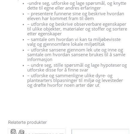
-undre seg, utforske og lage spørsmål, og knytte
dette til egne eller andres erfaringer
– presentere funnene sine og beskrive hvordan
eleven har kommet fram til dem
– utforske og beskrive observerbare egenskaper
til ulike objekter, materialer og stoffer og sortere
etter egenskaper
– samtale om hvordan vi kan ta miljøbevisste
valg og gjennomføre lokale miljøtiltak
– utforske sansene gjennom lek ute og inne og
samtale om hvordan sansene brukes til å samle
informasjon
– undre seg, stille spørsmål og lage hypoteser og
utforske disse for å finne svar
– utforske og sammenligne ulike dyre- og
plantearters tilpasninger til miljø og levesteder
og drøfte hvorfor noen arter dør ut
Relaterte produkter