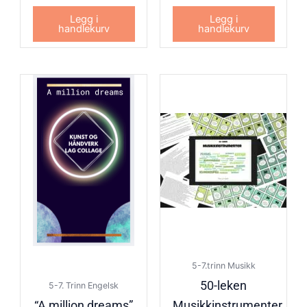
Legg i
Legg i
handlekurv
handlekurv
5-7.trinn Musikk
50-leken
5-7. Trinn Engelsk
“A million dreams”
Musikkinstrumenter