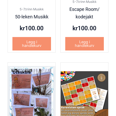
5-7.trinn Musikk
Escape Room/
5-7.trinn Musikk
50-leken Musikk
kodejakt
kr
100.00
kr
100.00
Legg i
Legg i
handlekurv
handlekurv