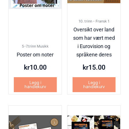
10. trinn - Fransk 1
Oversikt over land
som har vært med
i Eurovision og
5-7.trinn Musikk
Poster om noter
språkene deres
kr
10.00
kr
15.00
Legg i
Legg i
handlekurv
handlekurv