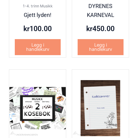
DYRENES
1-4. trinn Musikk
Gjett lyden!
KARNEVAL
kr
100.00
kr
450.00
Legg i
Legg i
handlekurv
handlekurv