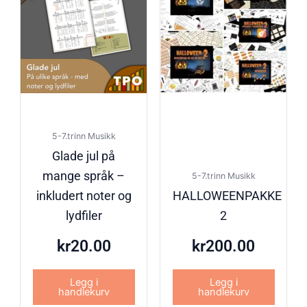
5-7.trinn Musikk
Glade jul på
mange språk –
5-7.trinn Musikk
inkludert noter og
HALLOWEENPAKKE
lydfiler
2
kr
20.00
kr
200.00
Legg i
Legg i
handlekurv
handlekurv