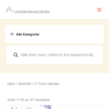
Hopp
rett
til
innholdet
Alle Kategorier
Products
search
Hjem
/
MUSIKK
/ 5-7.trinn Musikk
Sortert
etter
Viser 1–16 av 47 resultater
nyeste
Opprinn
Nåvære