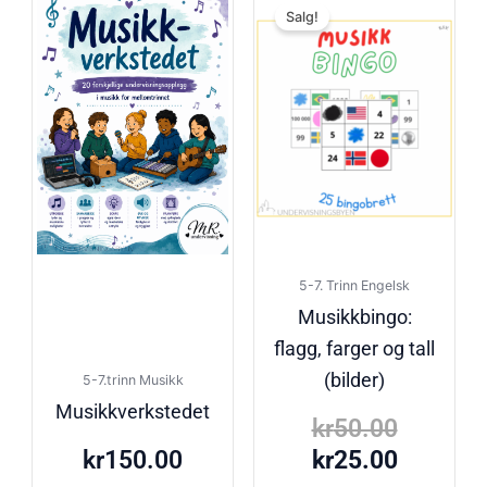
Salg!
pris
pris
var:
er:
kr50.00
kr25.00
5-7. Trinn Engelsk
Musikkbingo:
flagg, farger og tall
(bilder)
5-7.trinn Musikk
Musikkverkstedet
kr
50.00
kr
150.00
kr
25.00