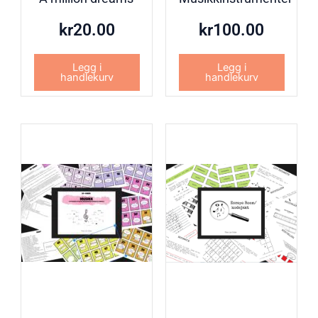
kr
20.00
kr
100.00
Legg i
Legg i
handlekurv
handlekurv