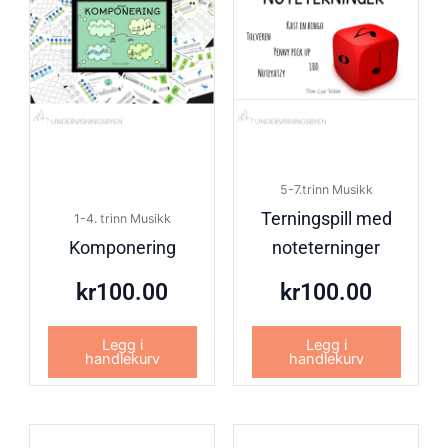
5-7.trinn Musikk
Terningspill med
1-4. trinn Musikk
Komponering
noteterninger
kr
100.00
kr
100.00
Legg i
Legg i
handlekurv
handlekurv