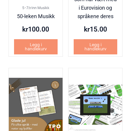
i Eurovision og
5-7.trinn Musikk
50-leken Musikk
språkene deres
kr
100.00
kr
15.00
Legg i
Legg i
handlekurv
handlekurv