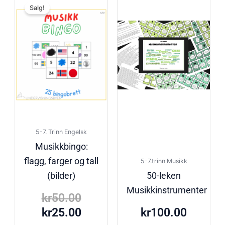
Salg!
pris
pris
var:
er:
kr50.00.
kr25.00.
5-7. Trinn Engelsk
Musikkbingo:
flagg, farger og tall
5-7.trinn Musikk
(bilder)
50-leken
Musikkinstrumenter
kr
50.00
kr
25.00
kr
100.00