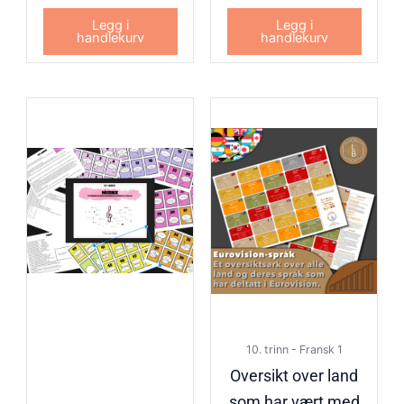
Legg i
Legg i
handlekurv
handlekurv
10. trinn - Fransk 1
Oversikt over land
som har vært med