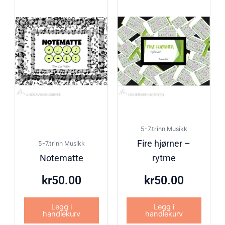
5-7.trinn Musikk
Fire hjørner –
5-7.trinn Musikk
Notematte
rytme
kr
50.00
kr
50.00
Legg i
Legg i
handlekurv
handlekurv