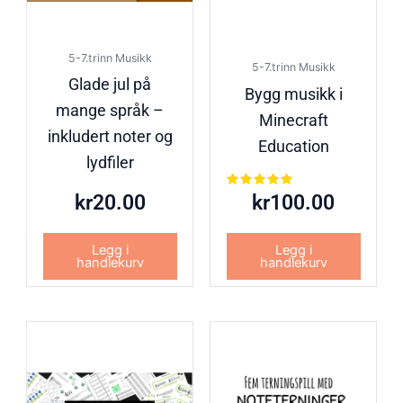
5-7.trinn Musikk
5-7.trinn Musikk
Glade jul på
Bygg musikk i
mange språk –
Minecraft
inkludert noter og
Education
lydfiler
Vurdert
kr
20.00
kr
100.00
5.00
av 5
Legg i
Legg i
handlekurv
handlekurv