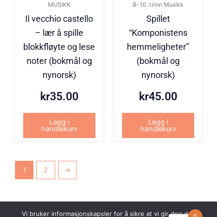
MUSIKK
8-10. trinn Musikk
Il vecchio castello
Spillet
– lær å spille
“Komponistens
blokkfløyte og lese
hemmeligheter”
noter (bokmål og
(bokmål og
nynorsk)
nynorsk)
kr
35.00
kr
45.00
Legg i
Legg i
handlekurv
handlekurv
1
2
→
Vi bruker informasjonskapsler for å sikre at vi gir deg den
0