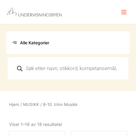
Hopp
rett
til
innholdet
Alle Kategorier
Products
search
Hjem
/
MUSIKK
/ 8-10. trinn Musikk
Sortert
etter
Viser 1–16 av 18 resultater
nyeste
Opprinnelig
Nåværende