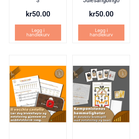
3
Julesangbingo
kr
50.00
kr
50.00
Legg i
Legg i
handlekurv
handlekurv