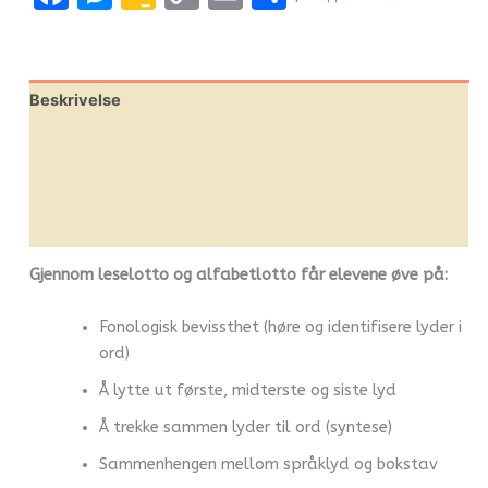
Classroom
Link
Beskrivelse
Omtaler (0)
Leverandørinfo
Flere produkter
Gjennom leselotto og alfabetlotto får elevene øve på:
Fonologisk bevissthet (høre og identifisere lyder i
ord)
Å lytte ut første, midterste og siste lyd
Å trekke sammen lyder til ord (syntese)
Sammenhengen mellom språklyd og bokstav