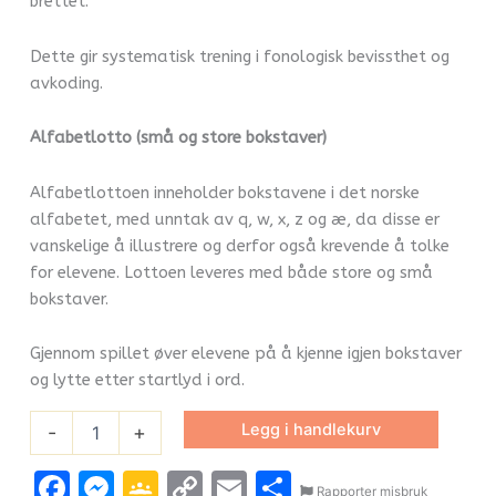
brettet.
Dette gir systematisk trening i fonologisk bevissthet og
avkoding.
Alfabetlotto (små og store bokstaver)
Alfabetlottoen inneholder bokstavene i det norske
alfabetet, med unntak av q, w, x, z og æ, da disse er
vanskelige å illustrere og derfor også krevende å tolke
for elevene. Lottoen leveres med både store og små
bokstaver.
Gjennom spillet øver elevene på å kjenne igjen bokstaver
og lytte etter startlyd i ord.
Legg i handlekurv
-
+
Facebook
Messenger
Google
Copy
Email
Share
Rapporter misbruk