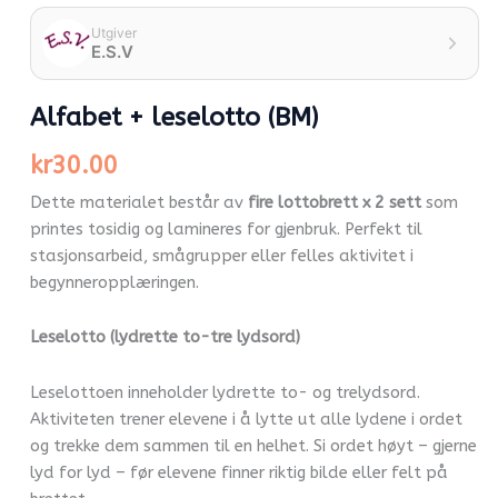
Utgiver
E.S.V
Alfabet + leselotto (BM)
kr
30.00
Dette materialet består av
fire lottobrett x 2 sett
som
printes tosidig og lamineres for gjenbruk. Perfekt til
stasjonsarbeid, smågrupper eller felles aktivitet i
begynneropplæringen.
Leselotto (lydrette to-tre lydsord)
Leselottoen inneholder lydrette to- og trelydsord.
Aktiviteten trener elevene i å lytte ut alle lydene i ordet
og trekke dem sammen til en helhet. Si ordet høyt – gjerne
lyd for lyd – før elevene finner riktig bilde eller felt på