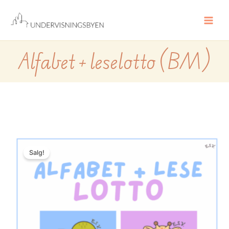
Hopp
rett
til
innholdet
Alfabet + leselotto (BM)
Alfabet
+
Salg!
leselotto
(BM)
antall