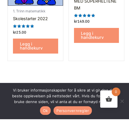
MED SUPERHELTENE
BM
1. Trinn matematikk
Skolestarter 2022
Vurdert
kr
149.00
5.00
av 5
Vurdert
kr
25.00
Legg i
5.00
handlekurv
av 5
Legg i
handlekurv
Vi bruker informasjonskapsler for å sikre at vi gir deg den
0
beste opplevelsen på nettstedet vårt. Hvis du fortsetter å
bruke denne siden, vil vi anta at du er fornøyd med det.
© 2026 Undervisningsbyen AS. Alle rettigheter forbeholdt.
Ok
Personvernregler
Nettsiden er utviklet av
Webco AS.