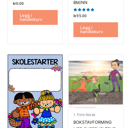
BM/NN
kr
0.00
Legg i
Vurdert
kr
35.00
5.00
handlekurv
av 5
Legg i
handlekurv
1. Trinn Norsk
BOKSTAVFORMING