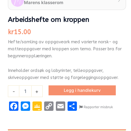
Marens klasserom
Arbeidshefte om kroppen
kr
15.00
Hefte/samling av oppgaveark med varierte norsk- og
matteoppgaver med kroppen som tema. Passer bra for
begynneropplæringen.
Inneholder ordsøk og labyrinter, telleoppgaver,
skriveoppgaver med støtte og fargeleggingsoppgaver.
Legg i handlekurv
-
+
Facebook
Messenger
Google
Copy
Email
Share
Rapporter misbruk
Classroom
Link