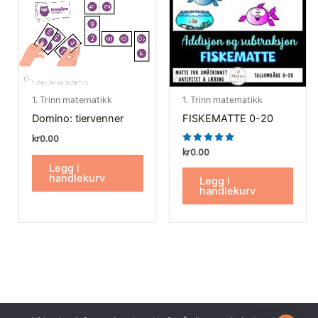
1. Trinn matematikk
1. Trinn matematikk
Domino: tiervenner
FISKEMATTE 0-20
kr
0.00
Vurdert
kr
0.00
5.00
Legg i
av 5
handlekurv
Legg i
handlekurv