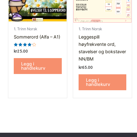
1. Trinn Norsk
1. Trinn Norsk
Sommerord (Alfa – A1)
Leggespill
høyfrekvente ord,
Vurdert
stavelser og bokstaver
kr
25.00
4.00
av 5
NN/BM
Legg i
kr
65.00
handlekurv
Legg i
handlekurv