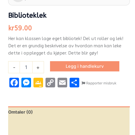
Biblioteklek
kr
59.00
Her kan klassen lage eget bibliotek! Del ut roller og lek!
Det er en grundig beskrivelse av hvordan man kan leke
dette i opplegget du kjøper. Dette blir gøy!
Legg i handlekurv
-
+
Facebook
Messenger
Google
Copy
Email
Share
Rapporter misbruk
Classroom
Link
Omtaler (0)
Leverandørinfo