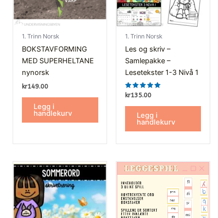
1. Trinn Norsk
1. Trinn Norsk
BOKSTAVFORMING
Les og skriv –
MED SUPERHELTANE
Samlepakke –
nynorsk
Lesetekster 1-3 Nivå 1
kr
149.00
Vurdert
kr
135.00
5.00
Legg i
av 5
handlekurv
Legg i
handlekurv