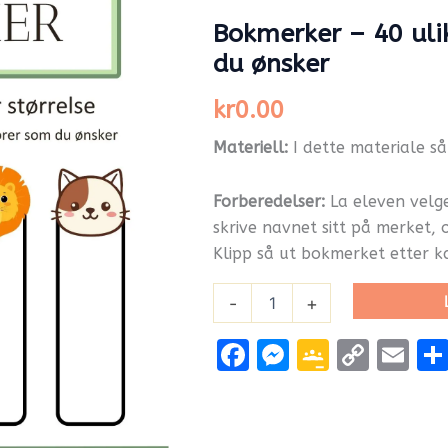
dekorer
Bokmerker – 40 uli
som
du
du ønsker
ønsker
antall
kr
0.00
Materiell:
I dette materiale s
Forberedelser
:
La eleven velge
skrive navnet sitt på merket, 
Klipp så ut bokmerket etter ka
-
+
Facebook
Messenge
Google
Cop
Em
Classr
Link