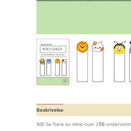
Beskrivelse
Omtaler (0)
Leverandøri
NB! Se flere av mine over 2
00
undervisnin