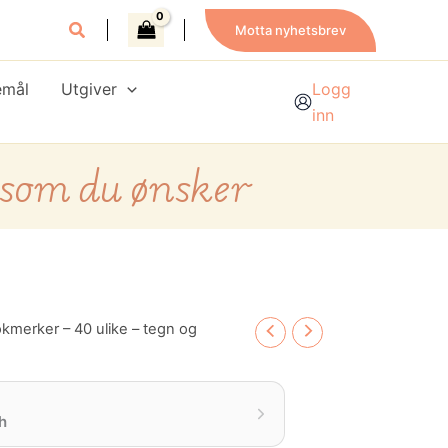
Motta nyhetsbrev
emål
Utgiver
Logg
inn
 som du ønsker
kmerker – 40 ulike – tegn og
h