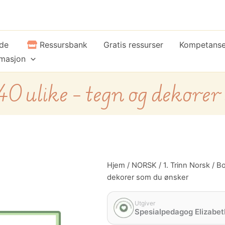
ide
Ressursbank
Gratis ressurser
Kompetans
rmasjon
0 ulike – tegn og dekorer
Bokmerker
Hjem
/
NORSK
/
1. Trinn Norsk
/ Bo
-
dekorer som du ønsker
40
ulike
-
Utgiver
Spesialpedagog Elizabet
tegn
og