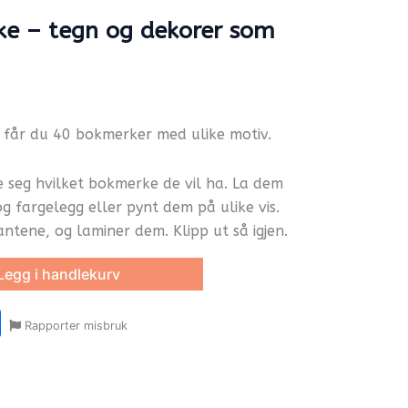
ke – tegn og dekorer som
å får du 40 bokmerker med ulike motiv.
 seg hvilket bokmerke de vil ha. La dem
og fargelegg eller pynt dem på ulike vis.
ntene, og laminer dem. Klipp ut så igjen.
Legg i handlekurv
r
y
ail
Share
Rapporter misbruk
oom