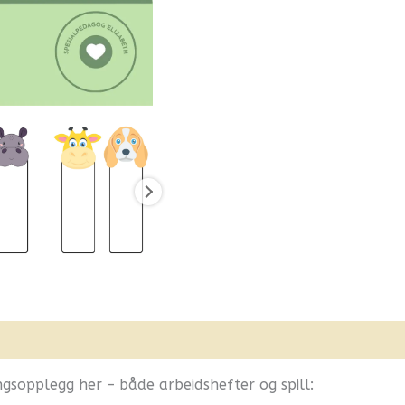
nfo
Flere produkter
gsopplegg her – både arbeidshefter og spill: