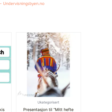
 – Undervisningsbyen.no
ærende
.00.
Ukategorisert
kis
Presentasjon til “Mitt hefte