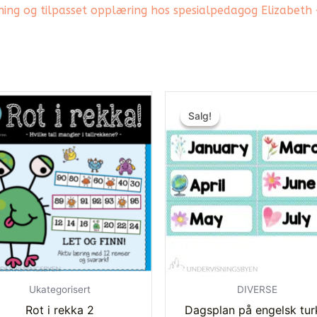
ning og tilpasset opplæring hos spesialpedagog Elizabeth
Opprinnelig
Nåv
pris
pris
Salg!
Salg!
var:
er:
kr99.00.
kr89
Ukategorisert
DIVERSE
Rot i rekka 2
Dagsplan på engelsk tur