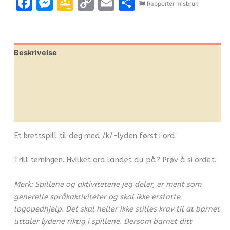
Facebook
Messenger
Google
Copy
Email
Share
Rapporter misbruk
Classroom
Link
Beskrivelse
Omtaler (0)
Leverandørinfo
Flere produkter
Et brettspill til deg med /k/-lyden først i ord.
Trill terningen. Hvilket ord landet du på? Prøv å si ordet.
Merk: Spillene og aktivitetene jeg deler, er ment som
generelle språkaktiviteter og skal ikke erstatte
logopedhjelp. Det skal heller ikke stilles krav til at barnet
uttaler lydene riktig i spillene. Dersom barnet ditt