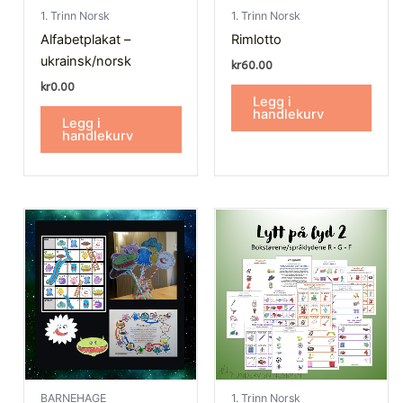
1. Trinn Norsk
1. Trinn Norsk
Alfabetplakat –
Rimlotto
ukrainsk/norsk
kr
60.00
kr
0.00
Legg i
handlekurv
Legg i
handlekurv
BARNEHAGE
1. Trinn Norsk