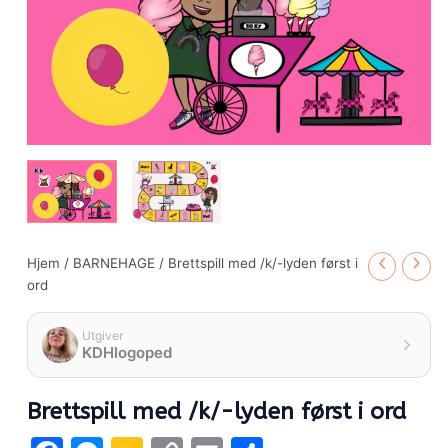
Hjem
/
BARNEHAGE
/ Brettspill med /k/-lyden først i
ord
Utgiver
KDHlogoped
Brettspill med /k/-lyden først i ord