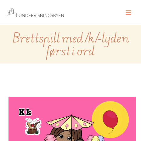
Hopp
rett
til
innholdet
Brettspill med /k/-lyden
først i ord