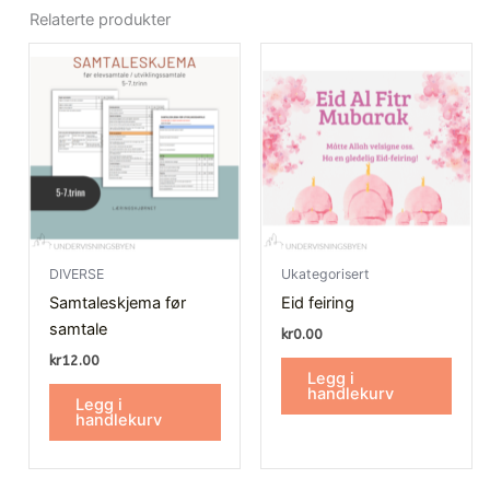
Relaterte produkter
DIVERSE
Ukategorisert
Samtaleskjema før
Eid feiring
samtale
kr
0.00
kr
12.00
Legg i
handlekurv
Legg i
handlekurv