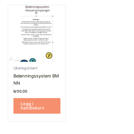
Ukategorisert
Belønningssystem BM
NN
kr
30.00
Legg i
handlekurv