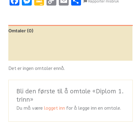
Facebook
Messenger
Google
Copy
Email
Share
Rapporter misbruk
Classroom
Link
Omtaler (0)
Leverandørinfo
Flere produkter
Det er ingen omtaler ennå.
Bli den første til å omtale «Diplom 1.
trinn»
Du må være
logget inn
for å legge inn en omtale.