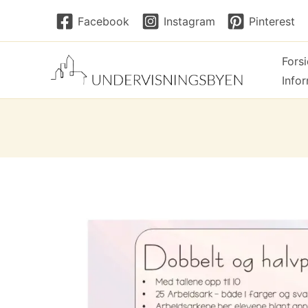
Hopp
Facebook
Instagram
Pinterest
rett
til
Fors
innholdet
Info