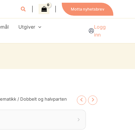
Motta nyhetsbrev
emål
Utgiver
Logg
inn
tematikk
/ Dobbelt og halvparten