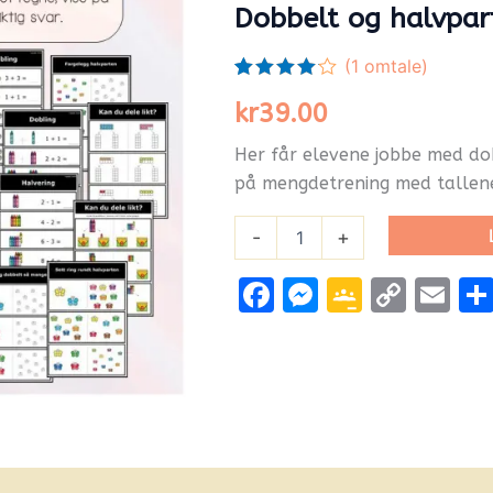
Dobbelt og halvpar
(
1
omtale)
Vurdert
1
kr
39.00
4.00
av 5
basert
på
Her får elevene jobbe med do
kundevurdering
på mengdetrening med tallene
-
+
Facebook
Messenge
Google
Cop
Em
Classr
Link
nfo
Flere produkter