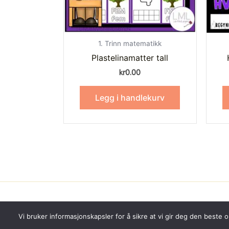
1. Trinn matematikk
Plastelinamatter tall
kr
0.00
Legg i handlekurv
Vi bruker informasjonskapsler for å sikre at vi gir deg den beste 