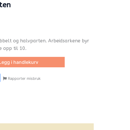
ten
bbelt og halvparten. Arbeidsarkene byr
 opp til 10.
Legg i handlekurv
r
y
ail
Share
Rapporter misbruk
oom