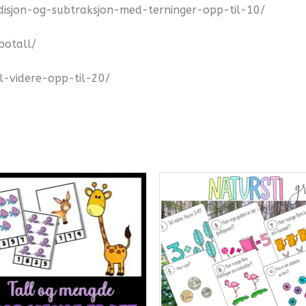
disjon-og-subtraksjon-med-terninger-opp-til-10/
botall/
l-videre-opp-til-20/