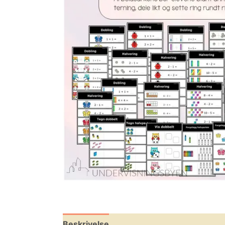
Beskrivelse
Omtaler (1)
Leverandøri