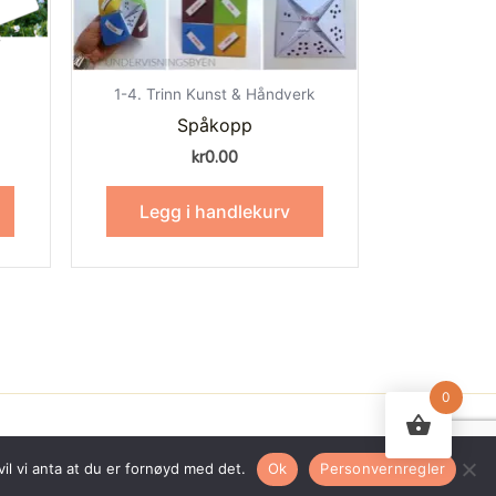
1-4. Trinn Kunst & Håndverk
Spåkopp
kr
0.00
Legg i handlekurv
0
il vi anta at du er fornøyd med det.
Ok
Personvernregler