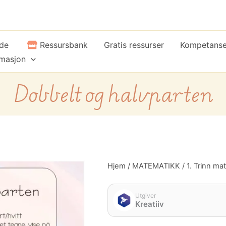
ide
Ressursbank
Gratis ressurser
Kompetans
rmasjon
Dobbelt og halvparten
Dobbelt
Hjem
/
MATEMATIKK
/
1. Trinn ma
og
halvparten
antall
Utgiver
Kreatiiv