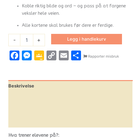
Koble riktig bilde og ord – og pass på at fargene
veksler hele veien.
Alle kortene skal brukes før dere er ferdige.
Legg i handlekurv
-
+
Facebook
Messenger
Google
Copy
Email
Share
Rapporter misbruk
Classroom
Link
Beskrivelse
Omtaler (0)
Leverandørinfo
Flere produkter
Hva trener elevene på?: