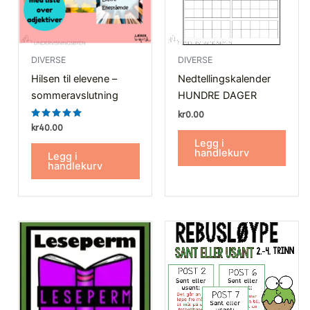
DIVERSE
DIVERSE
Hilsen til elevene –
Nedtellingskalender
sommeravslutning
HUNDRE DAGER
kr
0.00
Vurdert
kr
40.00
5.00
Legg i
av 5
handlekurv
Legg i
handlekurv