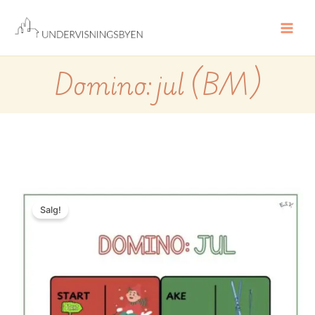
Hopp
rett
til
innholdet
Domino: jul (BM)
Domino:
jul
Salg!
(BM)
antall