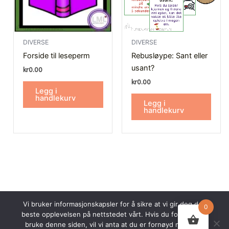
DIVERSE
DIVERSE
Forside til leseperm
Rebusløype: Sant eller
usant?
kr
0.00
kr
0.00
Legg i
handlekurv
Legg i
handlekurv
Vi bruker informasjonskapsler for å sikre at vi gir deg den
0
beste opplevelsen på nettstedet vårt. Hvis du fortsetter å
© 2026 Undervisningsbyen AS. Alle rettigheter forbeholdt.
bruke denne siden, vil vi anta at du er fornøyd med det.