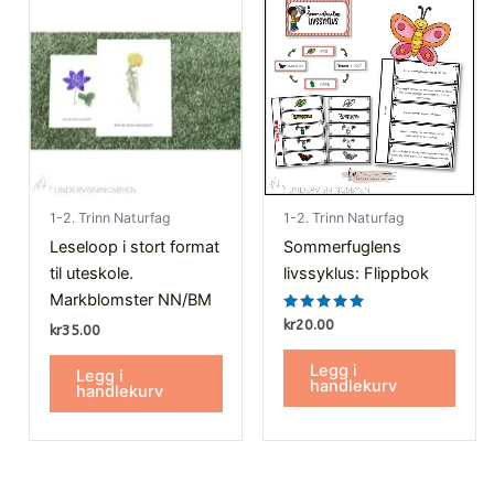
1-2. Trinn Naturfag
1-2. Trinn Naturfag
Leseloop i stort format
Sommerfuglens
til uteskole.
livssyklus: Flippbok
Markblomster NN/BM
Vurdert
kr
20.00
kr
35.00
5.00
av 5
Legg i
Legg i
handlekurv
handlekurv