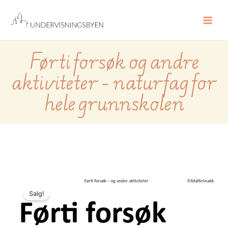
Hopp
rett
til
innholdet
Førti forsøk og andre
aktiviteter – naturfag for
hele grunnskolen
Førti
forsøk
Salg!
og
andre
aktiviteter