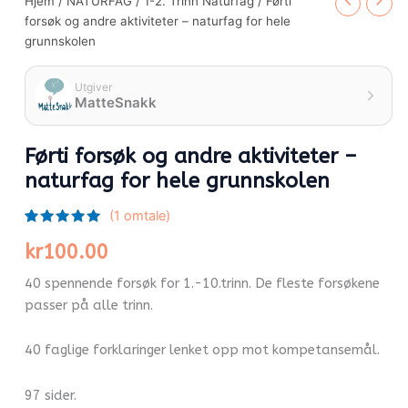
Hjem
/
NATURFAG
/
1-2. Trinn Naturfag
/ Førti
forsøk og andre aktiviteter – naturfag for hele
grunnskolen
Utgiver
MatteSnakk
Førti forsøk og andre aktiviteter –
naturfag for hele grunnskolen
(
1
omtale)
Vurdert
1
kr
100.00
5.00
av 5
basert på
kundevurdering
40 spennende forsøk for 1.-10.trinn. De fleste forsøkene
passer på alle trinn.
40 faglige forklaringer lenket opp mot kompetansemål.
97 sider.