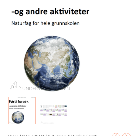
-
naturfag
for
hele
grunnskolen
antall