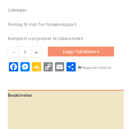
Labregler.
Forslag til mal for forsøksrapport.
Komplett utstyrsliste til laboratoriet.
Legg i handlekurv
-
+
Facebook
Messenger
Google
Copy
Email
Share
Rapporter misbruk
Classroom
Link
Beskrivelse
Omtaler (1)
Leverandørinfo
Flere produkter