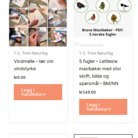
1-2. Trinn Naturfag
1-2. Trinn Naturfag
Vindmølle – lær om
5 fugler – Lettleste
vindstyrke
maxibøker med stor
skrift, bilde og
kr
0.00
spørsmål – BM/NN
Legg i
kr
149.00
handlekurv
Legg i
handlekurv