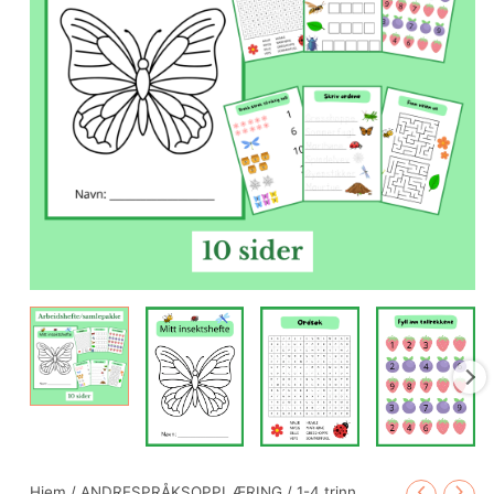
Hjem
/
ANDRESPRÅKSOPPLÆRING
/
1-4 trinn