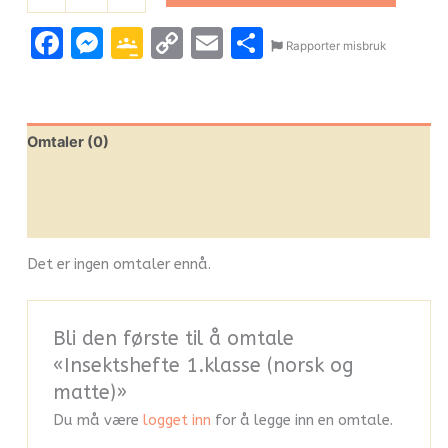
Facebook
Messenger
Google
Copy
Email
Share
Rapporter misbruk
Classroom
Link
Omtaler (0)
Leverandørinfo
Flere produkter
Det er ingen omtaler ennå.
Bli den første til å omtale
«Insektshefte 1.klasse (norsk og
matte)»
Du må være
logget inn
for å legge inn en omtale.