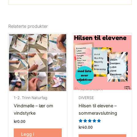
Relaterte produkter
1-2. Trinn Naturfag
DIVERSE
Vindmølle – lær om
Hilsen til elevene –
vindstyrke
sommeravslutning
kr
0.00
Vurdert
kr
40.00
5.00
Legg i
av 5