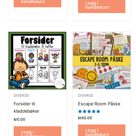
handlekurv
Legg i
handlekurv
DIVERSE
DIVERSE
Forsider til
Escape Room Påske
kladdebøker
Vurdert
kr
60.00
kr
0.00
4.80
av 5
Legg i
Legg i
handlekurv