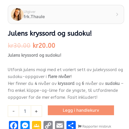
Utgiver
frk.Thaule
Julens kryssord og sudoku!
kr
30.00
kr
20.00
Julens kryssord og sudoku!
Utforsk julens magi med et variert sett av julekryssord og
sudoku-oppgaver i
flere nivåer
!
Her finner du
4
nivåer av
kryssord
og
6
nivåer av
sudoku
–
fra enkel klippe-og-lime for de yngste, til utfordrende
oppgaver for de mer erfarne. Fasit inkludert!
Legg i handlekurv
-
+
Facebook
Messenger
Google
Copy
Email
Share
Rapporter misbruk