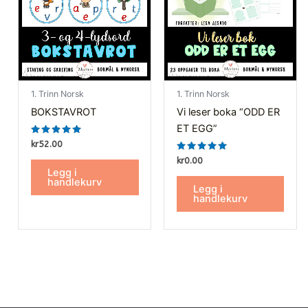
1. Trinn Norsk
1. Trinn Norsk
BOKSTAVROT
Vi leser boka “ODD ER
ET EGG”
Vurdert
kr
52.00
5.00
av 5
Vurdert
kr
0.00
5.00
Legg i
av 5
handlekurv
Legg i
handlekurv