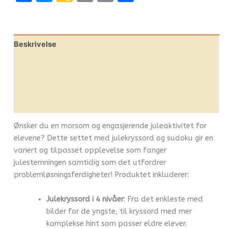
Classroom
Link
Beskrivelse
Omtaler (0)
Leverandørinfo
Flere produkter
Ønsker du en morsom og engasjerende juleaktivitet for
elevene? Dette settet med julekryssord og sudoku gir en
variert og tilpasset opplevelse som fanger
julestemningen samtidig som det utfordrer
problemløsningsferdigheter! Produktet inkluderer:
Julekryssord i 4 nivåer
: Fra det enkleste med
bilder for de yngste, til kryssord med mer
komplekse hint som passer eldre elever.