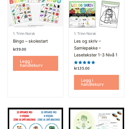
1. Trinn Norsk
1. Trinn Norsk
Bingo – skolestart
Les og skriv –
Samlepakke –
kr
39.00
Lesetekster 1-3 Nivå 1
Legg i
handlekurv
Vurdert
kr
135.00
5.00
av 5
Legg i
handlekurv