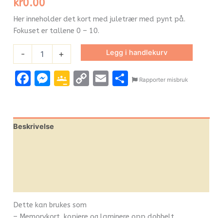
kr
0.00
Her inneholder det kort med juletrær med pynt på.
Fokuset er tallene 0 – 10.
Legg i handlekurv
-
+
Facebook
Messenger
Google
Copy
Email
Share
Rapporter misbruk
Classroom
Link
Beskrivelse
Omtaler (0)
Leverandørinfo
Flere produkter
Dette kan brukes som
– Memorykort, kopiere og laminere opp dobbelt.