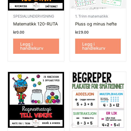
SPESIALUNDERVISNING
1. Trinn matematikk
Matematikk 120-RUTA
Pluss og minus hefte
kr
0.00
kr
29.00
Legg i
Legg i
handlekurv
handlekurv