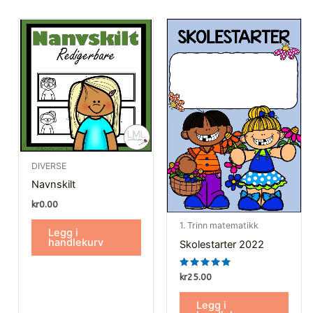
DIVERSE
Navnskilt
kr
0.00
1. Trinn matematikk
Legg i
handlekurv
Skolestarter 2022
Vurdert
kr
25.00
5.00
av 5
Legg i