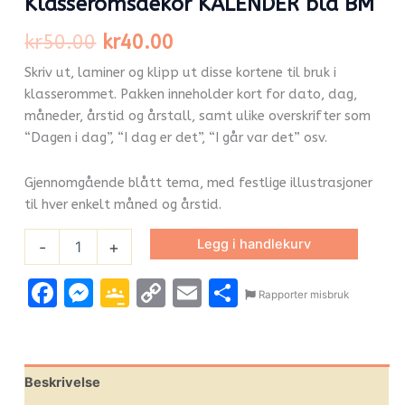
Klasseromsdekor KALENDER blå BM
kr
50.00
kr
40.00
Skriv ut, laminer og klipp ut disse kortene til bruk i
klasserommet. Pakken inneholder kort for dato, dag,
måneder, årstid og årstall, samt ulike overskrifter som
“Dagen i dag”, “I dag er det”, “I går var det” osv.
Gjennomgående blått tema, med festlige illustrasjoner
til hver enkelt måned og årstid.
Legg i handlekurv
-
+
Facebook
Messenger
Google
Copy
Email
Share
Rapporter misbruk
Classroom
Link
Beskrivelse