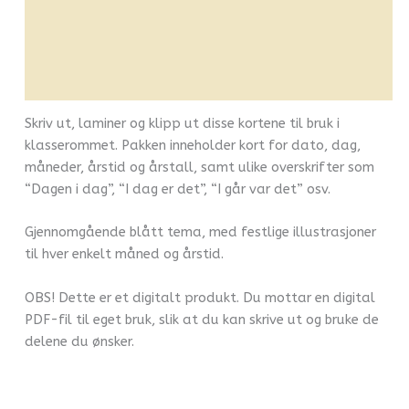
Omtaler (0)
Leverandørinfo
Flere produkter
Skriv ut, laminer og klipp ut disse kortene til bruk i
klasserommet. Pakken inneholder kort for dato, dag,
måneder, årstid og årstall, samt ulike overskrifter som
“Dagen i dag”, “I dag er det”, “I går var det” osv.
Gjennomgående blått tema, med festlige illustrasjoner
til hver enkelt måned og årstid.
OBS! Dette er et digitalt produkt. Du mottar en digital
PDF-fil til eget bruk, slik at du kan skrive ut og bruke de
delene du ønsker.