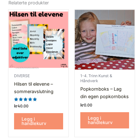
Relaterte produkter
DIVERSE
1-4. Trinn Kunst &
Håndverk
Hilsen til elevene –
Popkornboks – Lag
sommeravslutning
din egen popkornboks
kr
0.00
Vurdert
kr
40.00
5.00
av 5
Legg i
Legg i
handlekurv
handlekurv