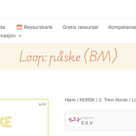
ide
Ressursbank
Gratis ressurser
Kompetans
rmasjon
Loop: påske (BM)
Loop:
Hjem
/
NORSK
/
2. Trinn Norsk
/ L
Opprinnelig
Nåvær
påske
(BM)
pris
pris
antall
Utgiver
E.S.V
var:
er: