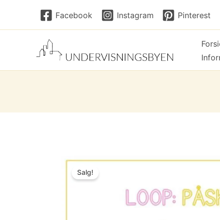
Hopp
Facebook
Instagram
Pinterest
rett
til
Fors
innholdet
Info
Salg!