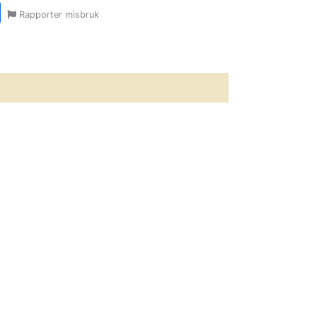
r
y
ail
Share
Rapporter misbruk
oom