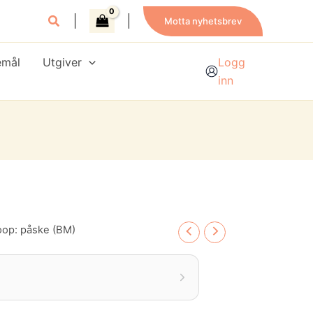
Motta nyhetsbrev
emål
Utgiver
Logg
inn
oop: påske (BM)
ende