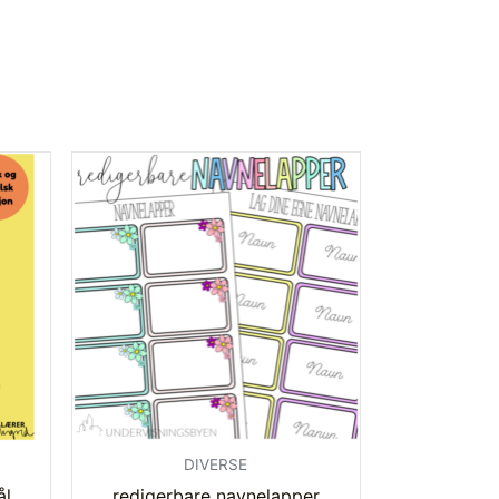
DIVERSE
ål
redigerbare navnelapper