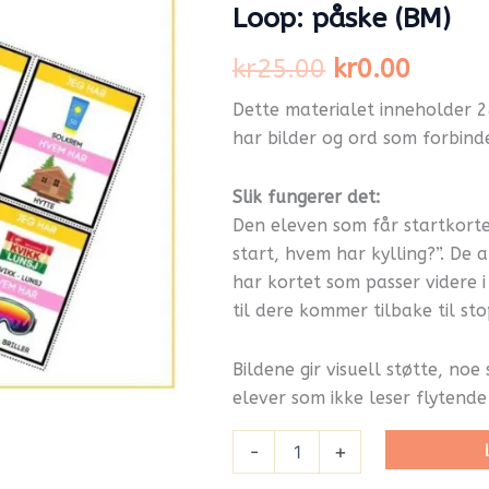
kr25.00.
kr0.00
Loop: påske (BM)
kr
25.00
kr
0.00
Dette materialet inneholder 2
har bilder og ord som forbind
Slik fungerer det:
Den eleven som får startkortet
start, hvem har kylling?”. De
har kortet som passer videre i 
til dere kommer tilbake til st
Bildene gir visuell støtte, noe
elever som ikke leser flytende
-
+