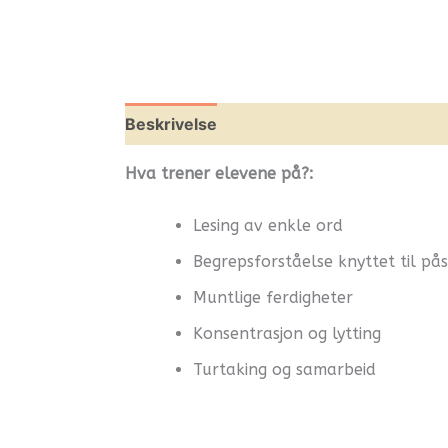
Beskrivelse
Omtaler (0)
Leverandøri
Hva trener elevene på?:
Lesing av enkle ord
Begrepsforståelse knyttet til på
Muntlige ferdigheter
Konsentrasjon og lytting
Turtaking og samarbeid