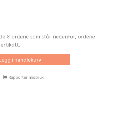
de 8 ordene som står nedenfor, ordene
ertikalt.
Legg i handlekurv
r
y
ail
Share
Rapporter misbruk
oom