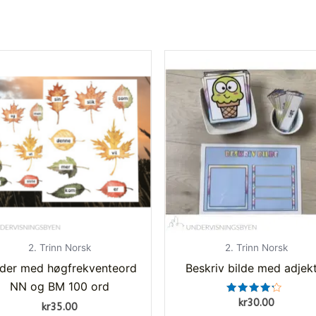
2. Trinn Norsk
2. Trinn Norsk
ader med høgfrekventeord
Beskriv bilde med adjekt
NN og BM 100 ord
Vurdert
kr
30.00
kr
35.00
4.00