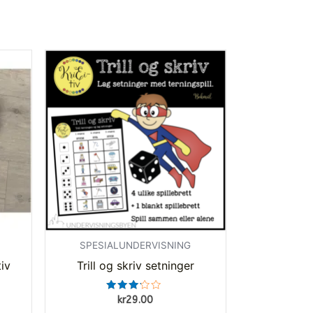
SPESIALUNDERVISNING
iv
Trill og skriv setninger
Vurdert
kr
29.00
3.00