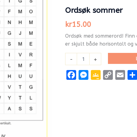
Ordsøk sommer
kr
15.00
Ordsøk med sommerord! Finn 
er skjult både horisontalt og v
-
+
Facebook
Messenge
Google
Cop
Em
Classr
Link