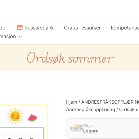
ide
Ressursbank
Gratis ressurser
Kompetans
rmasjon
Ordsøk sommer
Ordsøk
Hjem
/
ANDRESPRÅKSOPPLÆRIN
sommer
Andrespråksopplæring
/ Ordsøk 
antall
Utgiver
Logora