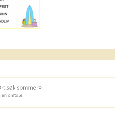
odukter
 «Ordsøk sommer»
n en omtale.