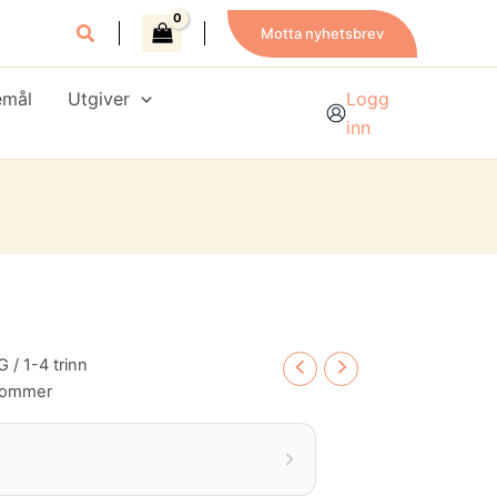
Motta nyhetsbrev
emål
Utgiver
Logg
inn
G
/
1-4 trinn
sommer