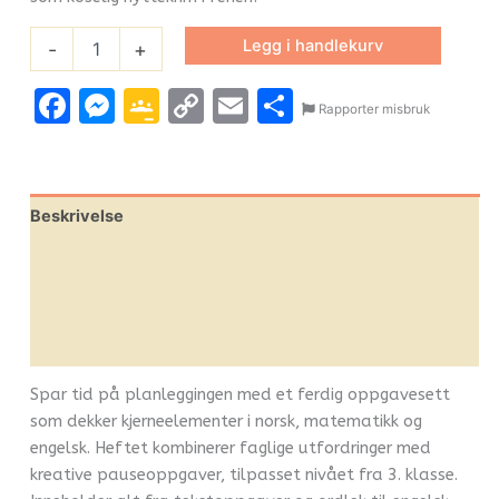
Legg i handlekurv
-
+
Facebook
Messenger
Google
Copy
Email
Share
Rapporter misbruk
Classroom
Link
Beskrivelse
Omtaler (0)
Leverandørinfo
Flere produkter
Spar tid på planleggingen med et ferdig oppgavesett
som dekker kjerneelementer i norsk, matematikk og
engelsk. Heftet kombinerer faglige utfordringer med
kreative pauseoppgaver, tilpasset nivået fra 3. klasse.