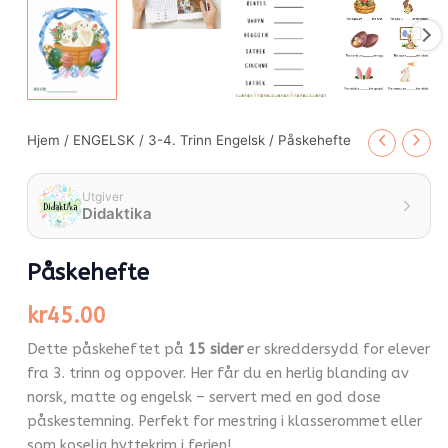
Hjem
/
ENGELSK
/
3-4. Trinn Engelsk
/ Påskehefte
Utgiver
Didaktika
Påskehefte
kr
45.00
Dette påskeheftet på
15 sider
er skreddersydd for elever
fra 3. trinn og oppover. Her får du en herlig blanding av
norsk, matte og engelsk – servert med en god dose
påskestemning. Perfekt for mestring i klasserommet eller
som koselig hyttekrim i ferien!