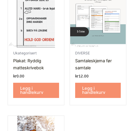
Ukategorisert
DIVERSE
Plakat: Ryddig
Samtaleskjema før
matteskrivebok
samtale
kr
0.00
kr
12.00
Legg i
Legg i
handlekurv
handlekurv