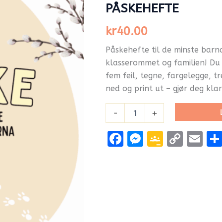
PÅSKEHEFTE
kr
40.00
Påskehefte til de minste barn
klasserommet og familien! Du f
fem feil, tegne, fargelegge, t
ned og print ut – gjør deg klar
-
+
Facebook
Messenge
Google
Cop
Em
Classr
Link