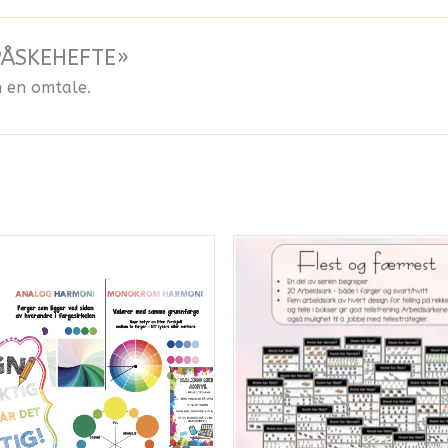
 «PÅSKEHEFTE»
n en omtale.