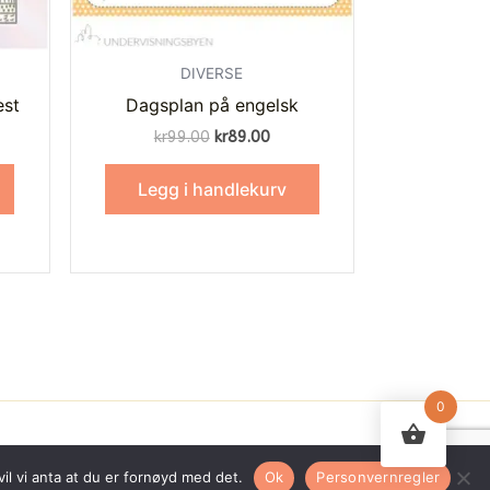
DIVERSE
est
Dagsplan på engelsk
kr
99.00
kr
89.00
Legg i handlekurv
0
il vi anta at du er fornøyd med det.
Ok
Personvernregler