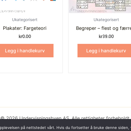
Ukategorisert
Ukategorisert
Plakater: Fargeteori
Begreper – flest og færr
kr
0.00
kr
39.00
Legg i handlekurv
Legg i handlekurv
© 2026 Undervisningsbyen AS. Alle rettigheter forbeholdt.
Nettsiden er utviklet av
Webco AS.
opplevelsen på nettstedet vårt. Hvis du fortsetter å bruke denne siden, v