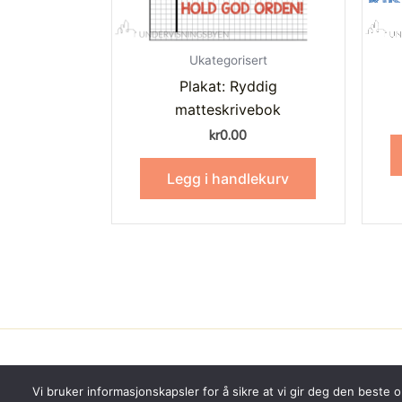
Ukategorisert
Plakat: Ryddig
matteskrivebok
kr
0.00
Legg i handlekurv
Vi bruker informasjonskapsler for å sikre at vi gir deg den beste 