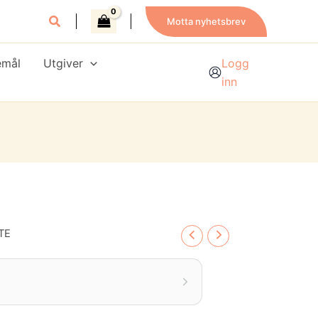
Motta nyhetsbrev
emål
Utgiver
Logg
inn
TE