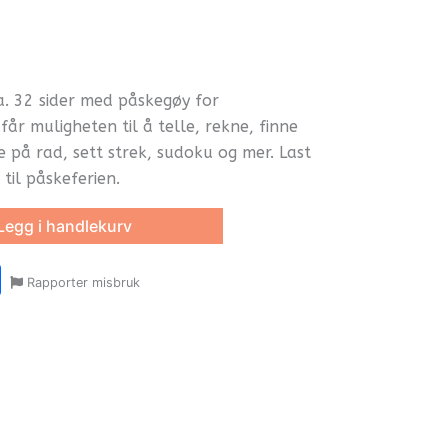
a. 32 sider med påskegøy for
år muligheten til å telle, rekne, finne
re på rad, sett strek, sudoku og mer. Last
 til påskeferien.
Legg i handlekurv
r
y
ail
Share
Rapporter misbruk
oom