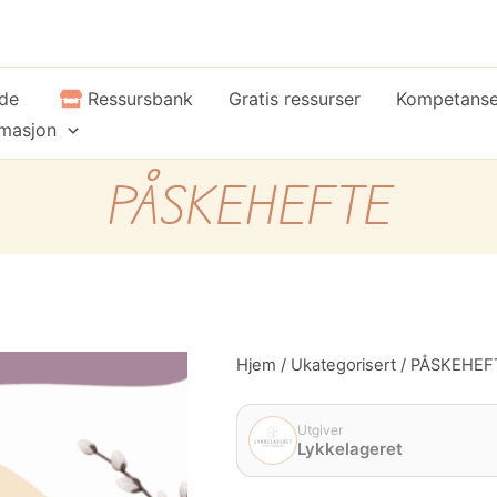
ide
Ressursbank
Gratis ressurser
Kompetans
rmasjon
PÅSKEHEFTE
PÅSKEHEFTE
Hjem
/
Ukategorisert
/ PÅSKEHEF
antall
Utgiver
Lykkelageret