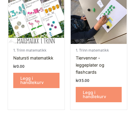
1. Trinn matematikk
1. Trinn matematikk
Natursti matematikk
Tiervenner -
leggeplater og
kr
0.00
flashcards
Legg i
kr
35.00
handlekurv
Legg i
handlekurv