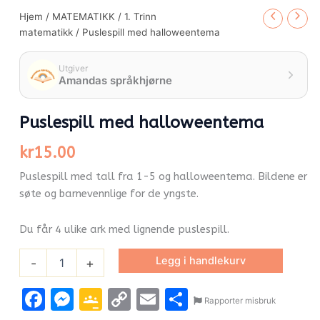
Hjem
/
MATEMATIKK
/
1. Trinn
matematikk
/ Puslespill med halloweentema
Utgiver
Amandas språkhjørne
Puslespill med halloweentema
kr
15.00
Puslespill med tall fra 1-5 og halloweentema. Bildene er
søte og barnevennlige for de yngste.
Du får 4 ulike ark med lignende puslespill.
Legg i handlekurv
-
+
Facebook
Messenger
Google
Copy
Email
Share
Rapporter misbruk