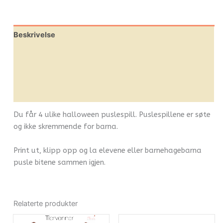
Classroom
Link
Beskrivelse
Omtaler (0)
Leverandørinfo
Flere produkter
Du får 4 ulike halloween puslespill. Puslespillene er søte
og ikke skremmende for barna.
Print ut, klipp opp og la elevene eller barnehagebarna
pusle bitene sammen igjen.
Relaterte produkter