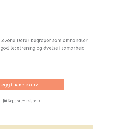
elevene lærer begreper som omhandler
god lesetrening og øvelse i samarbeid
Legg i handlekurv
r
y
ail
Share
Rapporter misbruk
oom