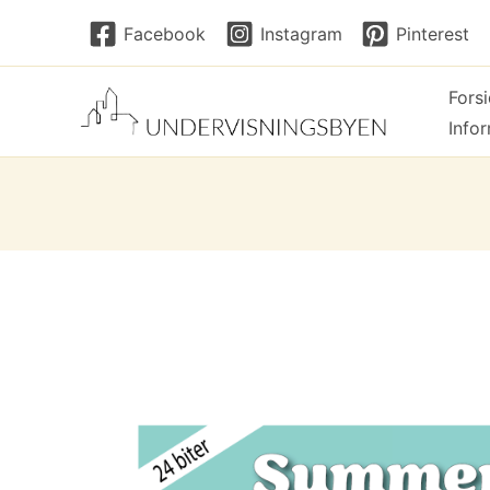
Hopp
Facebook
Instagram
Pinterest
rett
til
Fors
innholdet
Info