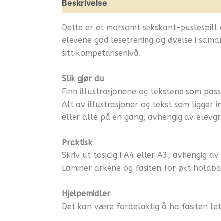
Beskrivelse
Omtaler (1)
Leverandøri
Dette er et morsomt sekskant-puslespill o
elevene god lesetrening og øvelse i samar
sitt kompetansenivå.
Slik gjør du
Finn illustrasjonene og tekstene som passe
Alt av illustrasjoner og tekst som ligger
eller alle på en gang, avhengig av elev
Praktisk
Skriv ut tosidig i A4 eller A3, avhengig av
Laminer arkene og fasiten for økt holdbarh
Hjelpemidler
Det kan være fordelaktig å ha fasiten let