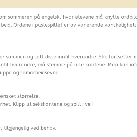
nfo
Flere produkter
m sommeren på engelsk, hvor elevene må knytte ordbilder 
beid. Ordene i puslespillet er av varierende vanskelighets
r sammen og sett disse inntil hverandre. Slik fortsetter ma
 inntil hverandre, må stemme på alle kantene. Man kan in
gruppe og samarbeidsevne.
 ønsket størrelse.
et. Klipp ut sekskantene og spill i vei!
t tilgjengelig ved behov.