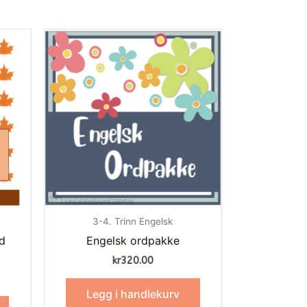
3-4. Trinn Engelsk
d
Engelsk ordpakke
kr
320.00
Legg i handlekurv