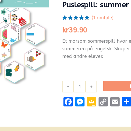
Puslespill: summer
(
1
omtale)
Vurdert
1
kr
39.90
5.00
av 5
basert på
kundevurdering
Et morsom sommerspill hvor 
sommeren på engelsk. Skaper 
med andre elever.
-
+
Facebook
Messenge
Google
Cop
Em
Classr
Link