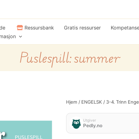
ide
Ressursbank
Gratis ressurser
Kompetans
rmasjon
Puslespill: summer
Puslespill:
Hjem
/
ENGELSK
/
3-4. Trinn Enge
summer
antall
Utgiver
Pedly.no