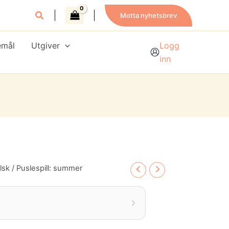
Motta nyhetsbrev
emål
Utgiver
Logg
inn
lsk
/ Puslespill: summer