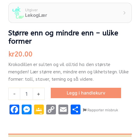
Utgiver
LekogLær
Større enn og mindre enn – ulike
former
kr
20.00
Krokodillen er sulten og vil alltid ha den største
mengden! Lær større enn, mindre enn og likhetstegn. Ulike
former: tall, staver, terning og så videre.
Legg i handlekurv
-
+
Facebook
Messenger
Google
Copy
Email
Share
Rapporter misbruk
Classroom
Link