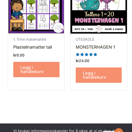
1. Trinn matematikk
UTESKOLE
Plastelinamatter tall
MONSTERHAGEN 1
kr
0.00
Vurdert
kr
24.00
5.00
Legg i
av 5
handlekurv
Legg i
handlekurv
Vi bruker informasjonskapsler for å sikre at vi gir deg den