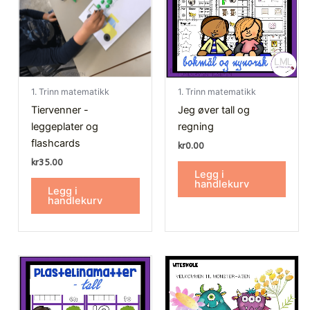
1. Trinn matematikk
1. Trinn matematikk
Tiervenner -
Jeg øver tall og
leggeplater og
regning
flashcards
kr
0.00
kr
35.00
Legg i
handlekurv
Legg i
handlekurv