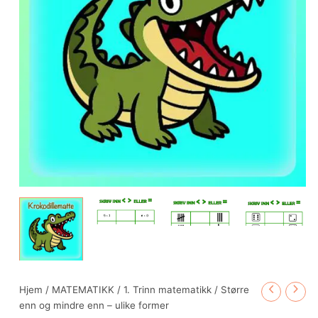
former
antall
Hjem
/
MATEMATIKK
/
1. Trinn matematikk
/ Større
enn og mindre enn – ulike former