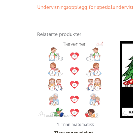
Undervisningsopplegg for spesialundervis
Relaterte produkter
1. Trinn matematikk
Tiervenner plakat –