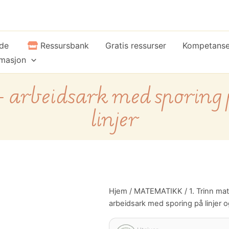
ide
Ressursbank
Gratis ressurser
Kompetans
rmasjon
 – arbeidsark med sporing 
linjer
Tallene
Hjem
/
MATEMATIKK
/
1. Trinn ma
20
arbeidsark med sporing på linjer o
til
100