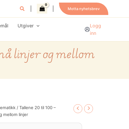
Motta nyhetsbrev
emål
Utgiver
Logg
inn
på linjer og mellom
tematikk
/ Tallene 20 til 100 –
g mellom linjer