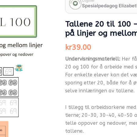
-
Utgiver
Spesialpedagog Elizabet
arbeidsark
med
sporing
Tallene 20 til 100 
på
linjer
på linjer og mellom
og
mellom
kr
39.00
linjer
antall
Undervisningsmateriell:
Her få
20 og 100 for å arbeide med sp
For enkelte elever kan det væ
sporing etter 20, både for å ø
selve innlæringen av tallene.
I tillegg til arbeidsarkene me
tierne; 20-30, 30-40, 40-50 o
telle oppover og nedover, me
tallene.