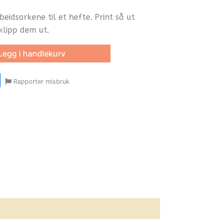
beidsarkene til et hefte. Print så ut
klipp dem ut.
Legg i handlekurv
r
y
ail
Share
Rapporter misbruk
oom