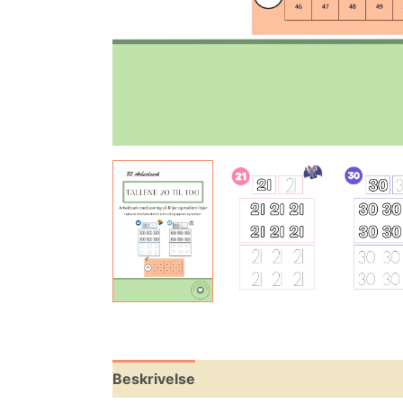
Beskrivelse
Omtaler (0)
Leverandøri