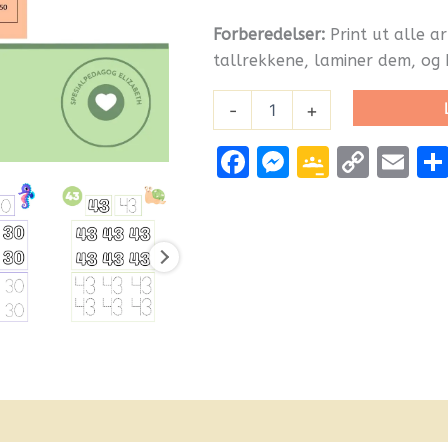
Forberedelser
:
Print ut alle ar
tallrekkene, laminer dem, og 
-
+
Facebook
Messenge
Google
Cop
Em
Classr
Link
nfo
Flere produkter