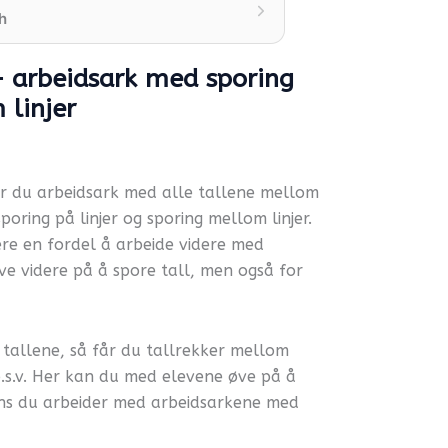
h
– arbeidsark med sporing
 linjer
r du arbeidsark med alle tallene mellom
oring på linjer og sporing mellom linjer.
re en fordel å arbeide videre med
ve videre på å spore tall, men også for
d tallene, så får du tallrekker mellom
.s.v. Her kan du med elevene øve på å
ns du arbeider med arbeidsarkene med