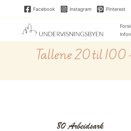
Hopp
Facebook
Instagram
Pinterest
rett
til
Fors
innholdet
Info
Tallene 20 til 100