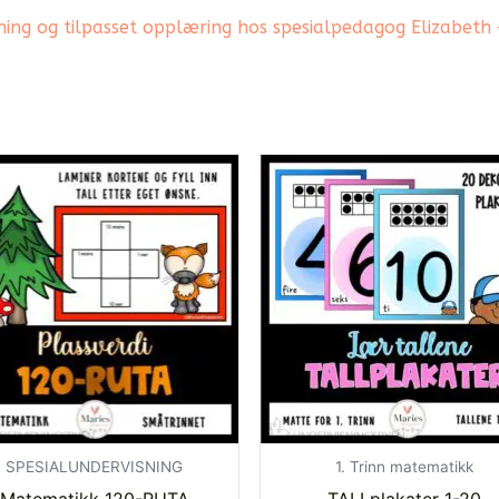
ning og tilpasset opplæring hos spesialpedagog Elizabeth
SPESIALUNDERVISNING
1. Trinn matematikk
Matematikk 120-RUTA
TALLplakater 1-20