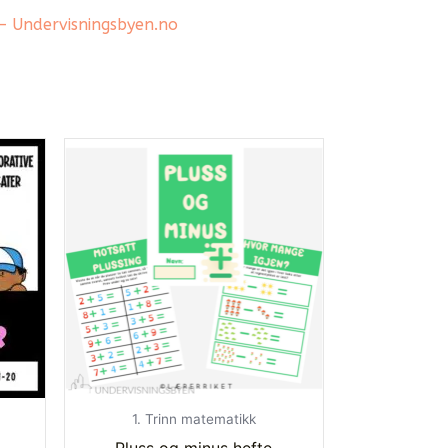
 – Undervisningsbyen.no
1. Trinn matematikk
Pluss og minus hefte