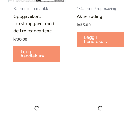
3. Trinn matematikk
1-4. Trinn Kroppsøving
Oppgavekort:
Aktiv koding
Tekstoppgaver med
kr
35.00
de fire regneartene
Legg i
kr
30.00
handlekurv
Legg i
handlekurv