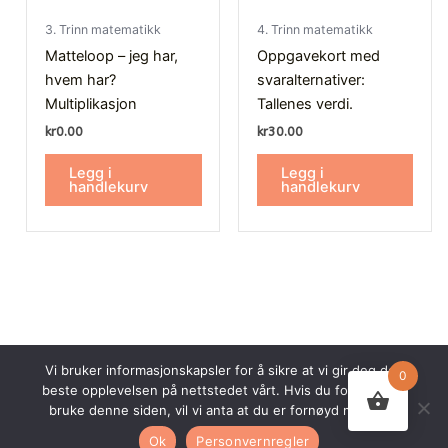
3. Trinn matematikk
4. Trinn matematikk
Matteloop – jeg har,
Oppgavekort med
hvem har?
svaralternativer:
Multiplikasjon
Tallenes verdi.
kr
0.00
kr
30.00
Legg i
Legg i
handlekurv
handlekurv
Vi bruker informasjonskapsler for å sikre at vi gir deg den
0
beste opplevelsen på nettstedet vårt. Hvis du fortsetter å
© 2026 Undervisningsbyen AS. Alle rettigheter forbeholdt.
bruke denne siden, vil vi anta at du er fornøyd med det.
Nettsiden er utviklet av
Webco AS.
Ok
Personvernregler