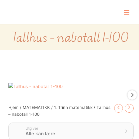
Hopp
rett
til
innholdet
Tallhus – nabotall 1-100
Tallhus
-
nabotall
1-
Hjem
/
MATEMATIKK
/
1. Trinn matematikk
/ Tallhus
100
– nabotall 1-100
antall
Utgiver
Alle kan lære