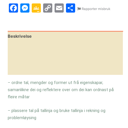
Facebook
Messenger
Google
Copy
Email
Share
Rapporter misbruk
Classroom
Link
Beskrivelse
Omtaler (0)
Leverandørinfo
Flere produkter
– ordne tal, mengder og former ut frå eigenskapar,
samanlikne dei og reflektere over om dei kan ordnast på
fleire måtar
– plassere tal på tallinja og bruke tallinja i rekning og
problemløysing