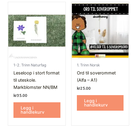
1-2. Trinn Naturfag
1. Trinn Norsk
Leseloop i stort format
Ord til soverommet
til uteskole.
(Alfa – A1)
Markblomster NN/BM
kr
25.00
kr
35.00
Legg i
handlekurv
Legg i
handlekurv