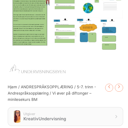
antall
Hjem
/
ANDRESPRÅKSOPPLÆRING
/
5-7. trinn -
Andrespråksopplæring
/ Vi øver på diftonger –
minilesekurs BM
Utgiver
KreativUndervisning