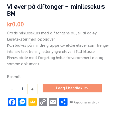
Vi øver på diftonger – minilesekurs
BM
kr
0.00
Gratis minilesekurs med diftongene au, ei, ai og øy.
Lesetekster med oppgaver.
Kan brukes på mindre gruppe av eldre elever som trenger
intensiv lesetrening, eller yngre elever i full klasse.
Finnes både med farget og hvite skriverammer i ett og
samme dokument.
Bokmål.
Legg i handlekurv
-
+
Facebook
Messenger
Google
Copy
Email
Share
Rapporter misbruk
Classroom
Link