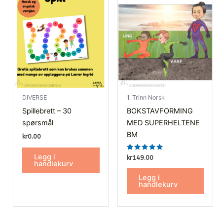
DIVERSE
1. Trinn Norsk
Spillebrett – 30
BOKSTAVFORMING
spørsmål
MED SUPERHELTENE
BM
kr
0.00
Legg i
Vurdert
kr
149.00
5.00
handlekurv
av 5
Legg i
handlekurv