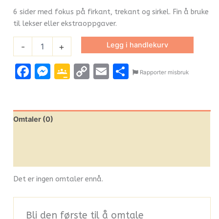
6 sider med fokus på firkant, trekant og sirkel. Fin å bruke
til lekser eller ekstraoppgaver.
Legg i handlekurv
-
+
Facebook
Messenger
Google
Copy
Email
Share
Rapporter misbruk
Classroom
Link
Omtaler (0)
Leverandørinfo
Flere produkter
Det er ingen omtaler ennå.
Bli den første til å omtale