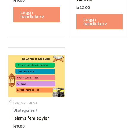
kr
0.00
kr
12.00
Legg i
handlekurv
Legg i
handlekurv
Ukategorisert
Islams fem søyler
kr
0.00