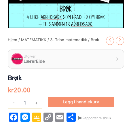
Hjem
/
MATEMATIKK
/
3. Trinn matematikk
/ Brøk
Utgiver
LærerEide
Brøk
kr
20.00
Legg i handlekurv
-
+
Facebook
Messenger
Google
Copy
Email
Share
Rapporter misbruk
Classroom
Link