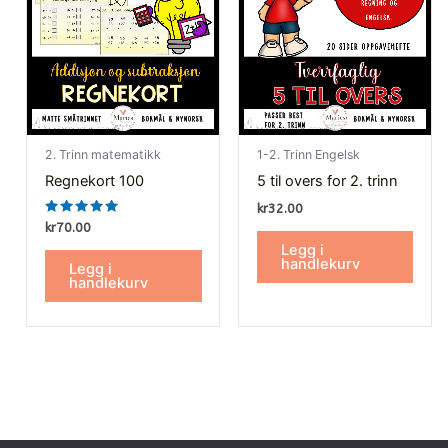
2. Trinn matematikk
1-2. Trinn Engelsk
Regnekort 100
5 til overs for 2. trinn
kr
32.00
Vurdert
kr
70.00
5.00
Legg i
av 5
handlekurv
Legg i
handlekurv