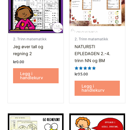
2. Trinn matematikk
2. Trinn matematikk
Jeg øver tall og
NATURSTI
regning 2
EPLEDAGEN 2.-4.
trinn NN og BM
kr
0.00
Legg i
Vurdert
kr
35.00
5.00
handlekurv
av 5
Legg i
handlekurv