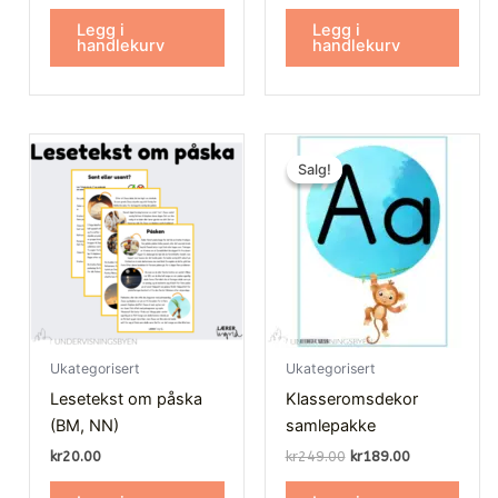
av 5
av 5
Legg i
Legg i
handlekurv
handlekurv
Opprinnelig
Nåværende
pris
pris
Salg!
Salg!
var:
er:
kr249.00.
kr189.00.
Ukategorisert
Ukategorisert
Lesetekst om påska
Klasseromsdekor
(BM, NN)
samlepakke
kr
20.00
kr
249.00
kr
189.00