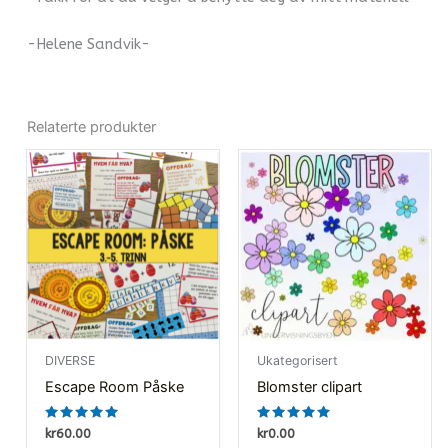
-Helene Sandvik-
Relaterte produkter
DIVERSE
Ukategorisert
Escape Room Påske
Blomster clipart
Vurdert
Vurdert
kr
60.00
kr
0.00
4.80
5.00