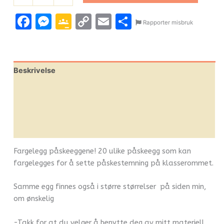
Facebook
Messenger
Google
Copy
Email
Share
Rapporter misbruk
Classroom
Link
Beskrivelse
Omtaler (0)
Leverandørinfo
Flere produkter
Fargelegg påskeeggene! 20 ulike påskeegg som kan
fargelegges for å sette påskestemning på klasserommet.
Samme egg finnes også i større størrelser på siden min,
om ønskelig
-Takk for at du velger å benytte deg av mitt materiell