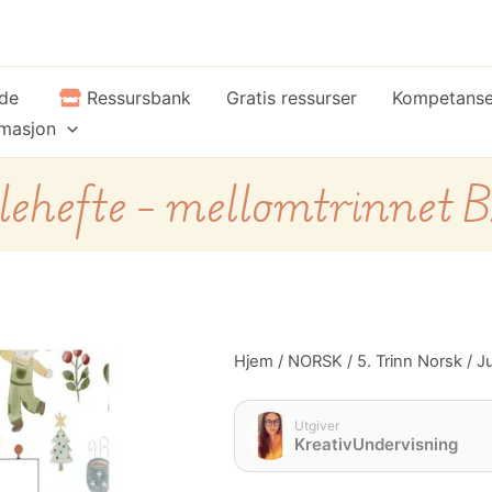
ide
Ressursbank
Gratis ressurser
Kompetans
rmasjon
lehefte – mellomtrinnet
Julehefte
Hjem
/
NORSK
/
5. Trinn Norsk
/ J
-
mellomtrinnet
BM
Utgiver
KreativUndervisning
antall