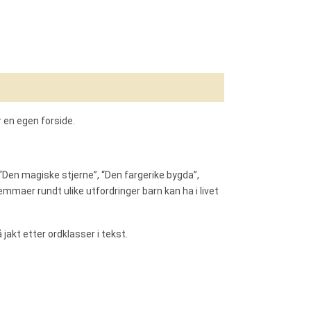
oom
ar en egen forside.
 “Den magiske stjerne”, “Den fargerike bygda”,
emmaer rundt ulike utfordringer barn kan ha i livet
akt etter ordklasser i tekst.