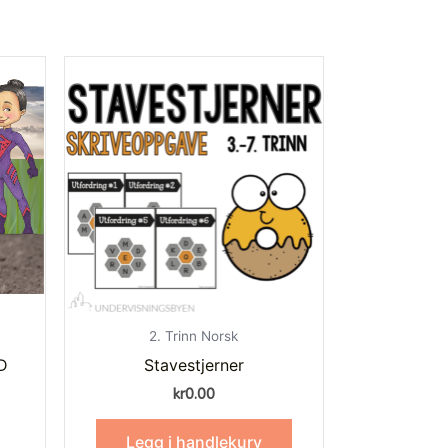
2. Trinn Norsk
D
Stavestjerner
kr
0.00
Legg i handlekurv