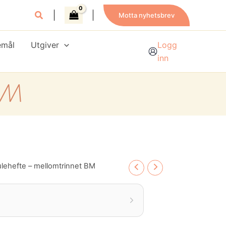
Motta nyhetsbrev
emål
Utgiver
Logg
inn
 BM
ulehefte – mellomtrinnet BM