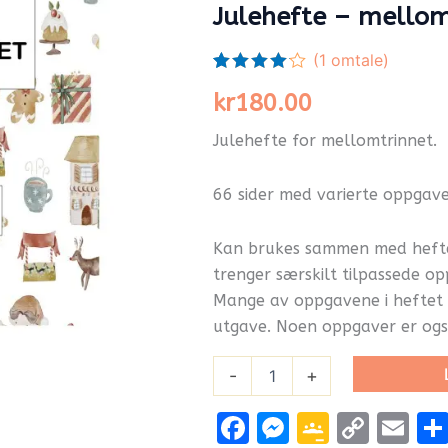
Julehefte – mello
(
1
omtale)
Vurdert
1
kr
180.00
4.00
av 5
basert
på
Julehefte for mellomtrinnet.
kundevurdering
66 sider med varierte oppgave
Kan brukes sammen med heftet
trenger særskilt tilpassede op
Mange av oppgavene i heftet f
utgave. Noen oppgaver er også
-
+
Facebook
Messenge
Google
Cop
Em