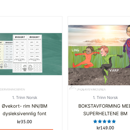
1. Trinn Norsk
1. Trinn Norsk
Øvekort- rim NN/BM
BOKSTAVFORMING ME
dysleksivennlig font
SUPERHELTENE BM
kr
35.00
Vurdert
kr
149.00