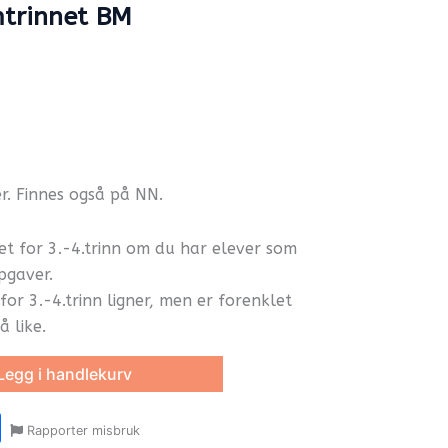
mtrinnet BM
r. Finnes også på NN.
 for 3.-4.trinn om du har elever som
pgaver.
or 3.-4.trinn ligner, men er forenklet
 like.
Legg i handlekurv
r
y
ail
Share
Rapporter misbruk