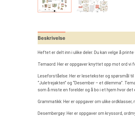
Beskrivelse
Omtaler (1)
Leverandøri
Heftet er delt inn i ulike deler. Du kan velge å print
Temaord: Her er oppgaver knyttet opp mot ord vi f
Leseforståelse: Her er lesetekster og spørsmål til
“Juletrejakten” og “Desember – et dilemma”. Temaene
som å miste en forelder og å bo i et hjem hvor det 
Grammatikk: Her er oppgaver om ulike ordklasser, m
Desembergøy: Her er oppgaver om kryssord, ordmyld