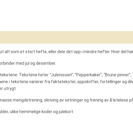
Classr
Link
nfo
Flere produkter
e ut alt som et stort hefte, eller dele det opp i mindre hefter. Hver del h
orbinder med jul og desember.
 tekstene. Tekstene heter “Julenissen”, “Pepperkaker”, “Brune pinner”,
 i tekstene varierer fra faktatekster, oppskrifter, fortellinger og dil
er utrygt.
asse mengdetrening, skriving av setninger og trening av å letelese på j
er, ulike hemmelige koder og julekort.