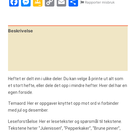
Facebook
Messenger
Google
Copy
Email
Share
Rapporter misbruk
Classroom
Link
Beskrivelse
Omtaler (0)
Leverandørinfo
Flere produkter
Heftet er delt inn i ulike deler. Du kan velge å printe ut alt som
et stort hefte, eller dele det opp i mindre hefter. Hver del har en
egen forside.
Temaord: Her er oppgaver knyttet opp mot ord vi forbinder
med jul og desember.
Leseforståelse: Her er lesetekster og spørsmål til tekstene.
Tekstene heter “Julenissen”, “Pepperkaker”, “Brune pinner”,