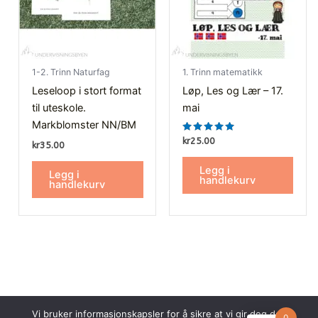
1-2. Trinn Naturfag
1. Trinn matematikk
Leseloop i stort format
Løp, Les og Lær – 17.
til uteskole.
mai
Markblomster NN/BM
Vurdert
kr
25.00
kr
35.00
5.00
av 5
Legg i
Legg i
handlekurv
handlekurv
Vi bruker informasjonskapsler for å sikre at vi gir deg den
0