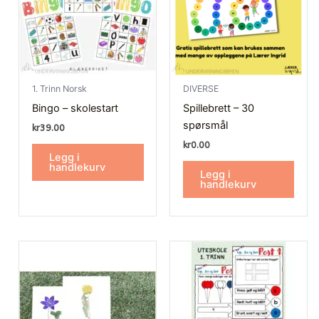
1. Trinn Norsk
DIVERSE
Bingo – skolestart
Spillebrett – 30
spørsmål
kr
39.00
kr
0.00
Legg i
handlekurv
Legg i
handlekurv