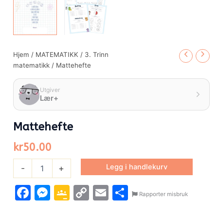
Hjem
/
MATEMATIKK
/
3. Trinn
matematikk
/ Mattehefte
Utgiver
Lær+
Mattehefte
kr
50.00
Legg i handlekurv
-
+
Facebook
Messenger
Google
Copy
Email
Share
Rapporter misbruk
Classroom
Link