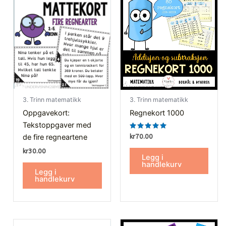
3. Trinn matematikk
3. Trinn matematikk
Oppgavekort:
Regnekort 1000
Tekstoppgaver med
Vurdert
de fire regneartene
kr
70.00
5.00
av 5
kr
30.00
Legg i
handlekurv
Legg i
handlekurv