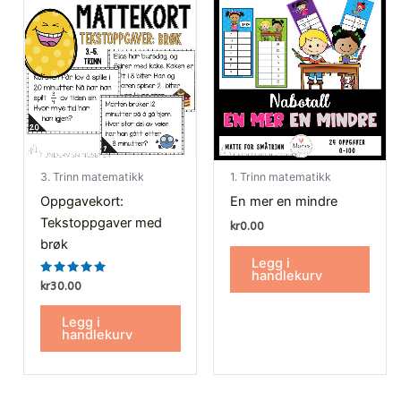
3. Trinn matematikk
1. Trinn matematikk
Oppgavekort:
En mer en mindre
Tekstoppgaver med
kr
0.00
brøk
Legg i
handlekurv
Vurdert
kr
30.00
5.00
av 5
Legg i
handlekurv