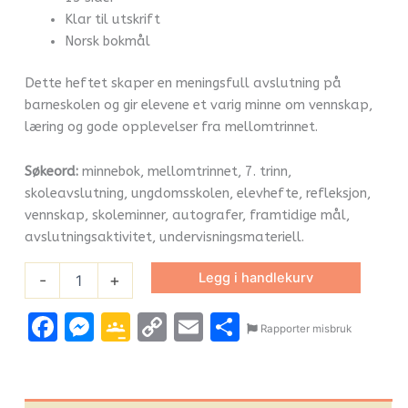
Klar til utskrift
Norsk bokmål
Dette heftet skaper en meningsfull avslutning på
barneskolen og gir elevene et varig minne om vennskap,
læring og gode opplevelser fra mellomtrinnet.
Søkeord:
minnebok, mellomtrinnet, 7. trinn,
skoleavslutning, ungdomsskolen, elevhefte, refleksjon,
vennskap, skoleminner, autografer, framtidige mål,
avslutningsaktivitet, undervisningsmateriell.
Legg i handlekurv
-
+
Facebook
Messenger
Google
Copy
Email
Share
Rapporter misbruk
Classroom
Link