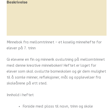
Beskrivelse
Omtaler (0)
Leverandørinfo
Flere produkter
Minnebok fra mellomtrinnet – et koselig minnehefte for
elever på 7. trinn
Gi elevene en fin og minnerik avslutning på mellomtrinnet
med denne kreative minneboken! Heftet er laget for
elever som skal avslutte barneskolen og gir dem mulighet
til å samle minner, refleksjoner, mål og opplevelser fra
skoleårene på ett sted.
Innhold i heftet
Forside med plass til navn, trinn og skole