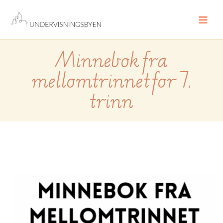
Hopp
rett
til
innholdet
Minnebok fra
mellomtrinnet for 7.
trinn
Minnebok
fra
mellomtrinnet
for
7.