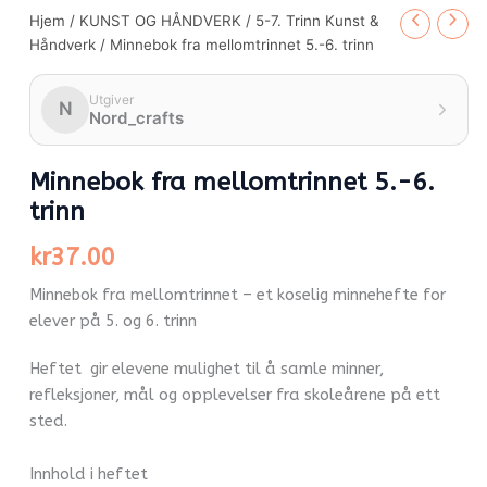
Hjem
/
KUNST OG HÅNDVERK
/
5-7. Trinn Kunst &
Håndverk
/ Minnebok fra mellomtrinnet 5.-6. trinn
Utgiver
N
Nord_crafts
Minnebok fra mellomtrinnet 5.-6.
trinn
kr
37.00
Minnebok fra mellomtrinnet – et koselig minnehefte for
elever på 5. og 6. trinn
Heftet gir elevene mulighet til å samle minner,
refleksjoner, mål og opplevelser fra skoleårene på ett
sted.
Innhold i heftet