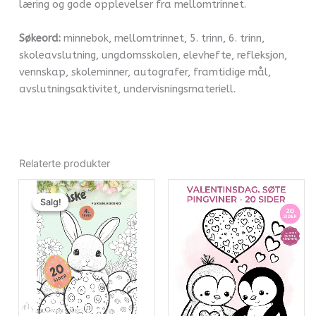
læring og gode opplevelser fra mellomtrinnet.
Søkeord:
minnebok, mellomtrinnet, 5. trinn, 6. trinn,
skoleavslutning, ungdomsskolen, elevhefte, refleksjon,
vennskap, skoleminner, autografer, framtidige mål,
avslutningsaktivitet, undervisningsmateriell.
Relaterte produkter
Opprinnelig
Nåværende
pris
pris
Salg!
Salg!
var:
er:
kr25.00.
kr20.00.