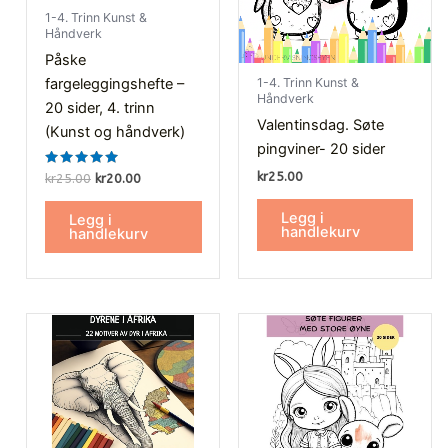
1-4. Trinn Kunst &
Håndverk
Påske
1-4. Trinn Kunst &
fargeleggingshefte –
Håndverk
20 sider, 4. trinn
Valentinsdag. Søte
(Kunst og håndverk)
pingviner- 20 sider
Vurdert
kr
25.00
kr
25.00
kr
20.00
5.00
av 5
Legg i
Legg i
handlekurv
handlekurv