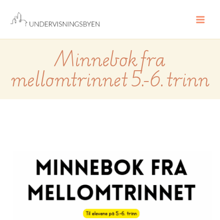
Hopp
rett
til
innholdet
Minnebok fra
mellomtrinnet 5.-6. trinn
Minnebok
fra
mellomtrinnet
5.-6.
trinn
antall