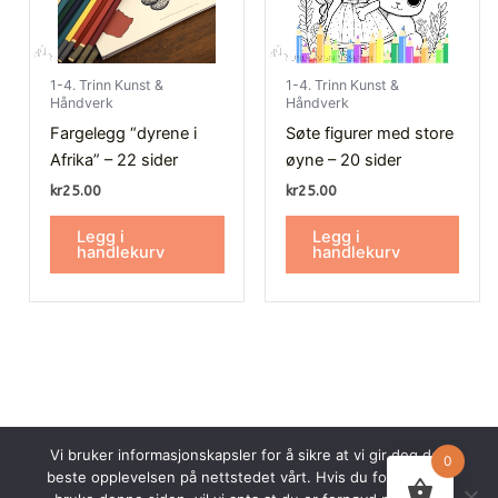
1-4. Trinn Kunst &
1-4. Trinn Kunst &
Håndverk
Håndverk
Fargelegg “dyrene i
Søte figurer med store
Afrika” – 22 sider
øyne – 20 sider
kr
25.00
kr
25.00
Legg i
Legg i
handlekurv
handlekurv
Vi bruker informasjonskapsler for å sikre at vi gir deg den
0
beste opplevelsen på nettstedet vårt. Hvis du fortsetter å
© 2026 Undervisningsbyen AS. Alle rettigheter forbeholdt.