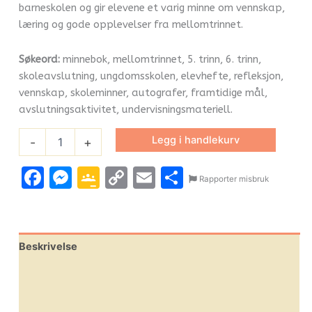
barneskolen og gir elevene et varig minne om vennskap,
læring og gode opplevelser fra mellomtrinnet.
Søkeord:
minnebok, mellomtrinnet, 5. trinn, 6. trinn,
skoleavslutning, ungdomsskolen, elevhefte, refleksjon,
vennskap, skoleminner, autografer, framtidige mål,
avslutningsaktivitet, undervisningsmateriell.
Legg i handlekurv
-
+
Facebook
Messenger
Google
Copy
Email
Share
Rapporter misbruk
Classroom
Link
Beskrivelse
Omtaler (0)
Leverandørinfo