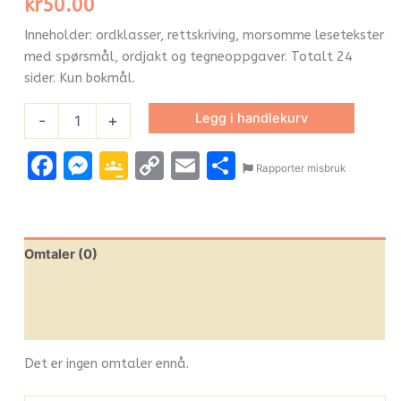
kr
50.00
Inneholder: ordklasser, rettskriving, morsomme lesetekster
med spørsmål, ordjakt og tegneoppgaver. Totalt 24
sider. Kun bokmål.
Legg i handlekurv
-
+
Facebook
Messenger
Google
Copy
Email
Share
Rapporter misbruk
Classroom
Link
Omtaler (0)
Leverandørinfo
Flere produkter
Det er ingen omtaler ennå.