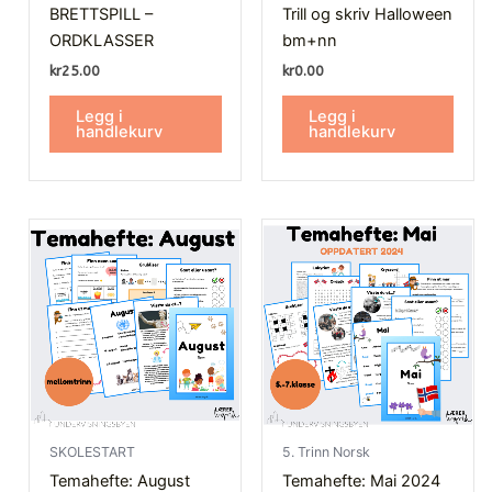
BRETTSPILL –
Trill og skriv Halloween
ORDKLASSER
bm+nn
kr
25.00
kr
0.00
Legg i
Legg i
handlekurv
handlekurv
SKOLESTART
5. Trinn Norsk
Temahefte: August
Temahefte: Mai 2024