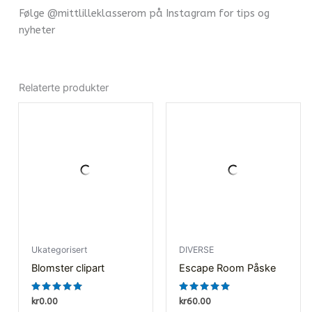
Følge @mittlilleklasserom på Instagram for tips og
nyheter
Relaterte produkter
Ukategorisert
DIVERSE
Blomster clipart
Escape Room Påske
Vurdert
Vurdert
kr
0.00
kr
60.00
5.00
4.80