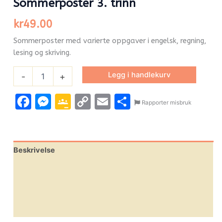
Sommerposter 3. trinn
kr
49.00
Sommerposter med varierte oppgaver i engelsk, regning,
lesing og skriving.
Legg i handlekurv
-
+
Facebook
Messenger
Google
Copy
Email
Share
Rapporter misbruk
Classroom
Link
Beskrivelse
Omtaler (0)
Leverandørinfo
Flere produkter