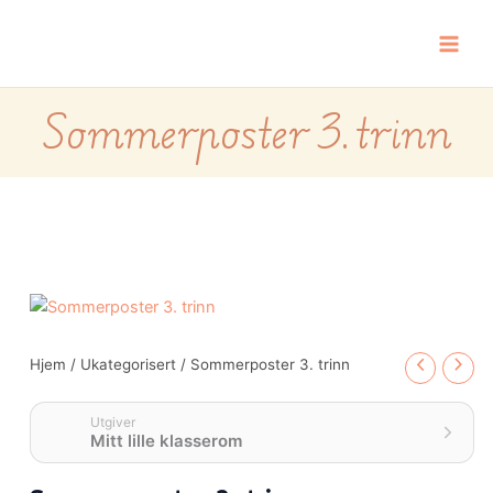
Hopp
rett
til
innholdet
Sommerposter 3. trinn
Sommerposter
3.
trinn
Hjem
/
Ukategorisert
/ Sommerposter 3. trinn
antall
Utgiver
Mitt lille klasserom