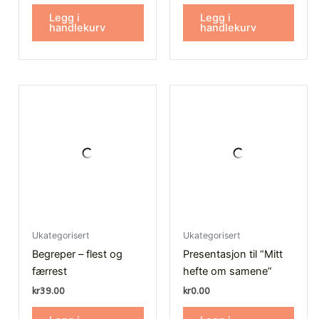
av 5
av 5
Legg i
Legg i
handlekurv
handlekurv
Ukategorisert
Ukategorisert
Begreper – flest og
Presentasjon til “Mitt
færrest
hefte om samene”
kr
39.00
kr
0.00