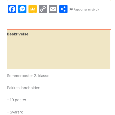
Facebook
Messenger
Google
Copy
Email
Share
Rapporter misbruk
Classroom
Link
Beskrivelse
Omtaler (0)
Leverandørinfo
Flere produkter
Sommerposter 2. klasse
Pakken inneholder:
– 10 poster
– Svarark