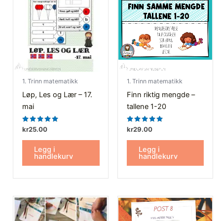
1. Trinn matematikk
1. Trinn matematikk
Løp, Les og Lær – 17.
Finn riktig mengde –
mai
tallene 1-20
Vurdert
Vurdert
kr
25.00
kr
29.00
5.00
5.00
av 5
av 5
Legg i
Legg i
handlekurv
handlekurv