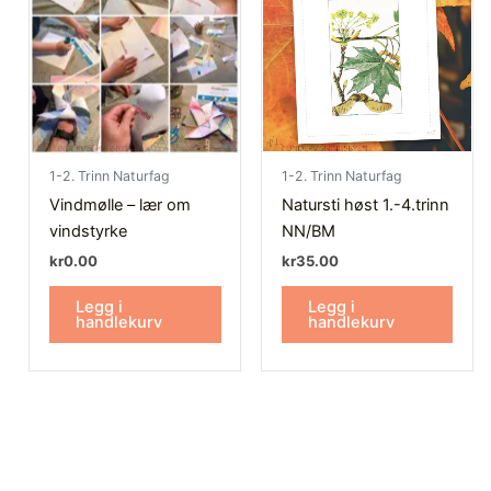
1-2. Trinn Naturfag
1-2. Trinn Naturfag
Vindmølle – lær om
Natursti høst 1.-4.trinn
vindstyrke
NN/BM
kr
0.00
kr
35.00
Legg i
Legg i
handlekurv
handlekurv