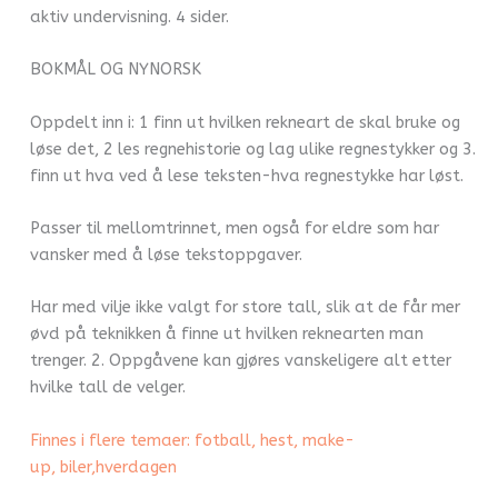
aktiv undervisning. 4 sider.
BOKMÅL OG NYNORSK
Oppdelt inn i: 1 finn ut hvilken rekneart de skal bruke og
løse det, 2 les regnehistorie og lag ulike regnestykker og 3.
finn ut hva ved å lese teksten-hva regnestykke har løst.
Passer til mellomtrinnet, men også for eldre som har
vansker med å løse tekstoppgaver.
Har med vilje ikke valgt for store tall, slik at de får mer
øvd på teknikken å finne ut hvilken reknearten man
trenger. 2. Oppgåvene kan gjøres vanskeligere alt etter
hvilke tall de velger.
Finnes i flere temaer:
fotball
,
hest
,
make-
up
,
biler
,hverdagen