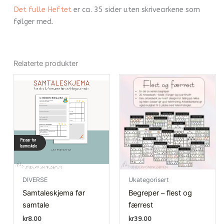
Det fulle Heftet
er ca. 35 sider uten skrivearkene som
følger med.
Relaterte produkter
DIVERSE
Ukategorisert
Samtaleskjema før
Begreper – flest og
samtale
færrest
kr
8.00
kr
39.00