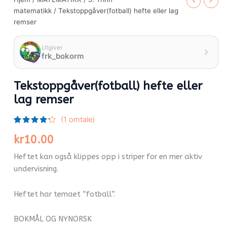
matematikk
/ Tekstoppgåver(fotball) hefte eller lag
remser
Utgiver
frk_bokorm
Tekstoppgåver(fotball) hefte eller
lag remser
(
1
omtale)
Vurdert
1
kr
10.00
4.00
av
5
basert
Heftet kan også klippes opp i striper for en mer aktiv
på
kundevurdering
undervisning.
Heftet har temaet “fotball”.
BOKMÅL OG NYNORSK