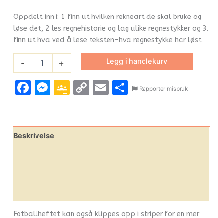
Oppdelt inn i: 1 finn ut hvilken rekneart de skal bruke og
løse det, 2 les regnehistorie og lag ulike regnestykker og 3.
finn ut hva ved å lese teksten-hva regnestykke har løst.
Legg i handlekurv
-
+
Facebook
Messenger
Google
Copy
Email
Share
Rapporter misbruk
Classroom
Link
Beskrivelse
Omtaler (1)
Leverandørinfo
Flere produkter
Fotballheftet kan også klippes opp i striper for en mer