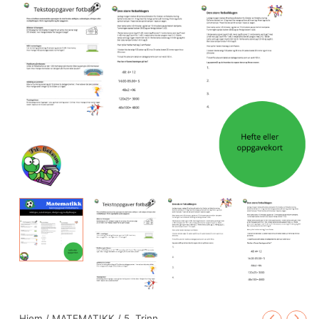
Hjem
/
MATEMATIKK
/
5. Trinn