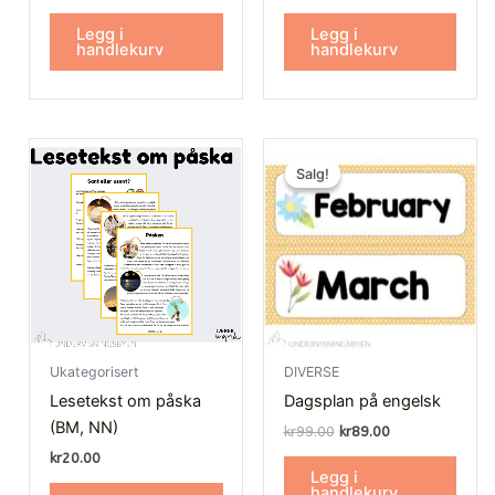
Legg i
Legg i
handlekurv
handlekurv
Opprinnelig
Nåværende
pris
pris
Salg!
Salg!
var:
er:
kr99.00.
kr89.00.
Ukategorisert
DIVERSE
Lesetekst om påska
Dagsplan på engelsk
(BM, NN)
kr
99.00
kr
89.00
kr
20.00
Legg i
handlekurv