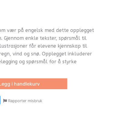
 om vær på engelsk med dette opplegget
nn. Gjennom enkle tekster, spørsmål til
llustrasjoner får elevene kjennskap til
egn, vind og snø. Opplegget inkluderer
legging og spørsmål for å styrke
Legg i handlekurv
r
y
ail
Share
Rapporter misbruk
oom