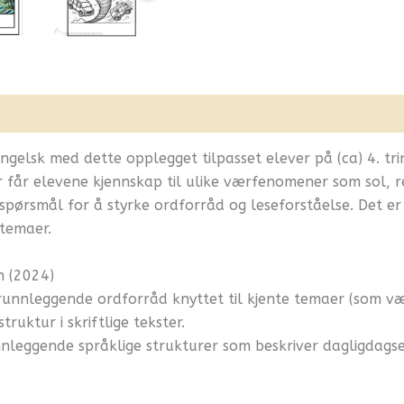
nfo
Flere produkter
elsk med dette opplegget tilpasset elever på (ca) 4. trin
er får elevene kjennskap til ulike værfenomener som sol, 
pørsmål for å styrke ordforråd og leseforståelse. Det er
temaer.
n (2024)
runnleggende ordforråd knyttet til kjente temaer (som væ
ruktur i skriftlige tekster.
nleggende språklige strukturer som beskriver dagligdagse 