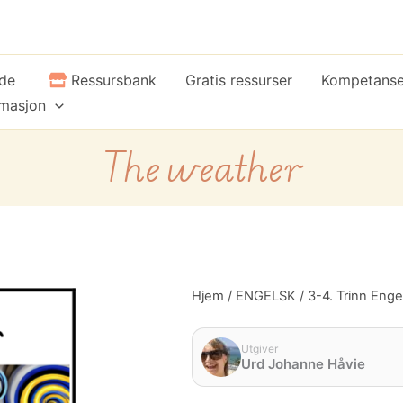
ide
Ressursbank
Gratis ressurser
Kompetans
rmasjon
The weather
The
Hjem
/
ENGELSK
/
3-4. Trinn Enge
weather
antall
Utgiver
Urd Johanne Håvie