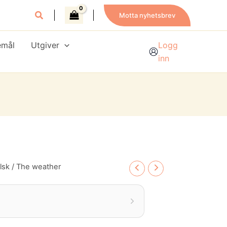
Motta nyhetsbrev
emål
Utgiver
Logg
inn
lsk
/ The weather