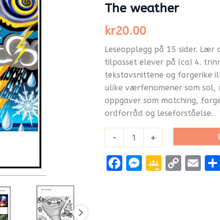
The weather
kr
20.00
Leseopplegg på 15 sider. Lær
tilpasset elever på (ca) 4. tri
tekstavsnittene og fargerike i
ulike værfenomener som sol, r
oppgaver som matching, farge
ordforråd og leseforståelse.
-
+
Facebook
Messenge
Google
Cop
Em
Classr
Link