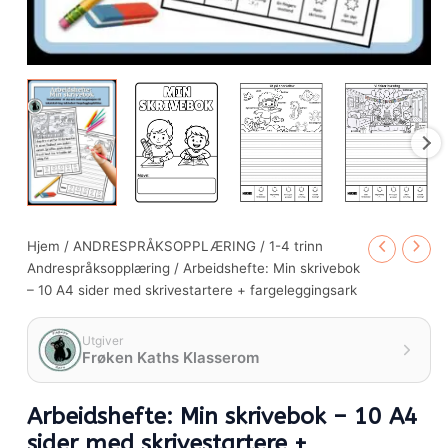
Hjem
/
ANDRESPRÅKSOPPLÆRING
/
1-4 trinn
Andrespråksopplæring
/ Arbeidshefte: Min skrivebok
– 10 A4 sider med skrivestartere + fargeleggingsark
Utgiver
Frøken Kaths Klasserom
Arbeidshefte: Min skrivebok – 10 A4
sider med skrivestartere +