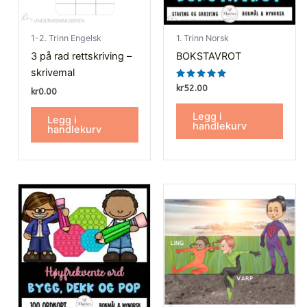
1-2. Trinn Engelsk
1. Trinn Norsk
3 på rad rettskriving –
BOKSTAVROT
skrivemal
Vurdert
kr
52.00
kr
0.00
5.00
av 5
Legg i
Legg i
handlekurv
handlekurv