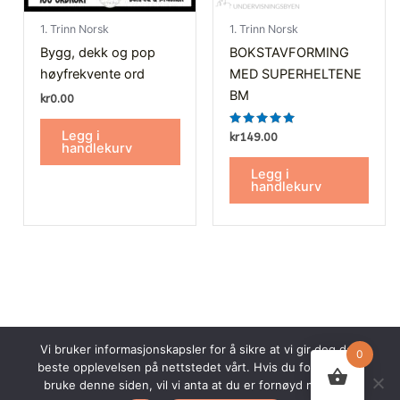
1. Trinn Norsk
1. Trinn Norsk
Bygg, dekk og pop
BOKSTAVFORMING
høyfrekvente ord
MED SUPERHELTENE
BM
kr
0.00
Legg i
Vurdert
kr
149.00
5.00
handlekurv
av 5
Legg i
handlekurv
Vi bruker informasjonskapsler for å sikre at vi gir deg den
0
beste opplevelsen på nettstedet vårt. Hvis du fortsetter å
© 2026 Undervisningsbyen AS. Alle rettigheter forbeholdt.
bruke denne siden, vil vi anta at du er fornøyd med det.