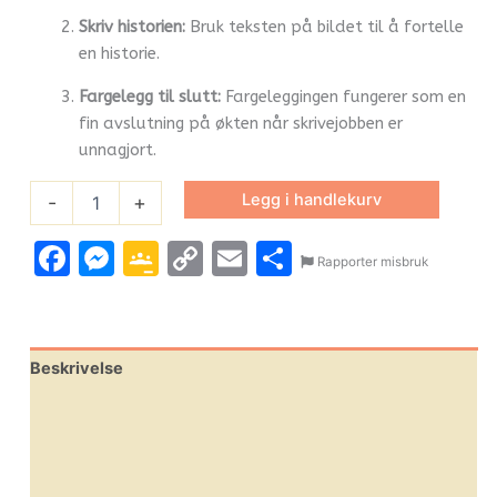
Skriv historien:
Bruk teksten på bildet til å fortelle
en historie.
Fargelegg til slutt:
Fargeleggingen fungerer som en
fin avslutning på økten når skrivejobben er
unnagjort.
Legg i handlekurv
-
+
Facebook
Messenger
Google
Copy
Email
Share
Rapporter misbruk
Classroom
Link
Beskrivelse
Omtaler (0)
Leverandørinfo
Flere produkter