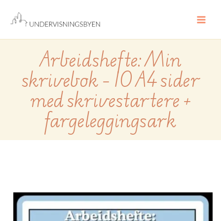
Hopp
rett
til
innholdet
Arbeidshefte: Min
skrivebok – 10 A4 sider
med skrivestartere +
fargeleggingsark
Arbeidshefte:
Min
skrivebok