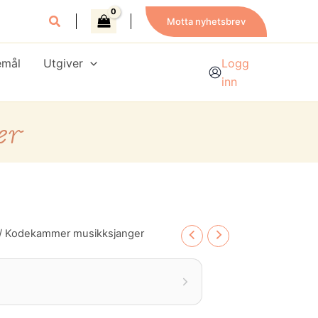
Motta nyhetsbrev
emål
Utgiver
Logg
inn
er
/ Kodekammer musikksjanger