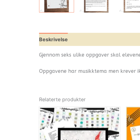
Beskrivelse
Omtaler (0)
Leverandøri
Gjennom seks ulike oppgaver skal elevene 
Oppgavene har musikktema men krever ik
Relaterte produkter