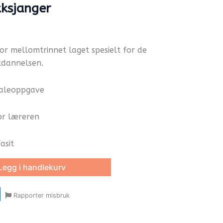
ksjanger
 mellomtrinnet laget spesielt for de
tdannelsen.
naleoppgave
or læreren
asit
Legg i handlekurv
r
y
ail
Share
Rapporter misbruk
oom