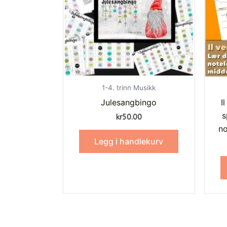
1-4. trinn Musikk
Julesangbingo
I
s
kr
50.00
no
Legg i handlekurv