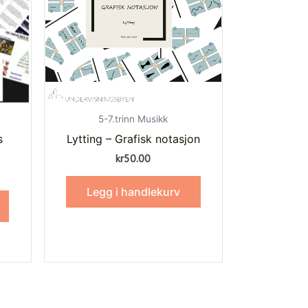
5-7.trinn Musikk
s
Lytting – Grafisk notasjon
kr
50.00
Legg i handlekurv