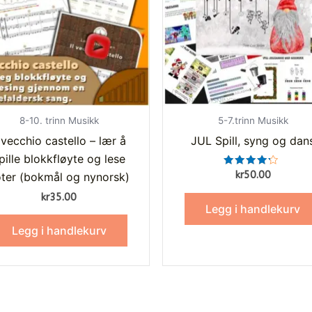
8-10. trinn Musikk
5-7.trinn Musikk
l vecchio castello – lær å
JUL Spill, syng og dan
pille blokkfløyte og lese
Vurdert
kr
50.00
ter (bokmål og nynorsk)
4.00
av 5
kr
35.00
Legg i handlekurv
Legg i handlekurv