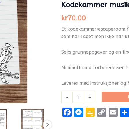
Kodekammer musik
kr
70.00
Et kodekammer/escaperoom for
som har faget men ikke har u
Seks grunnoppgaver og en fi
Minimalt med forberedelser f
Leveres med instruksjoner og f
-
+
Facebook
Messenge
Google
Cop
Em
Classr
Link