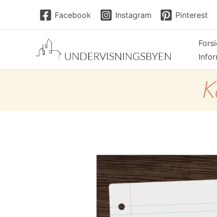
Hopp
Facebook
Instagram
Pinterest
rett
til
Fors
innholdet
Info
K