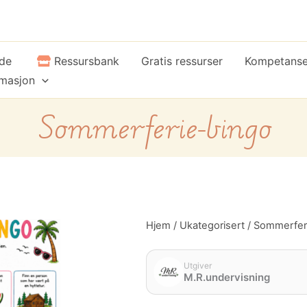
ide
Ressursbank
Gratis ressurser
Kompetans
rmasjon
Sommerferie-bingo
Hjem
/
Ukategorisert
/ Sommerfer
Utgiver
M.R.undervisning