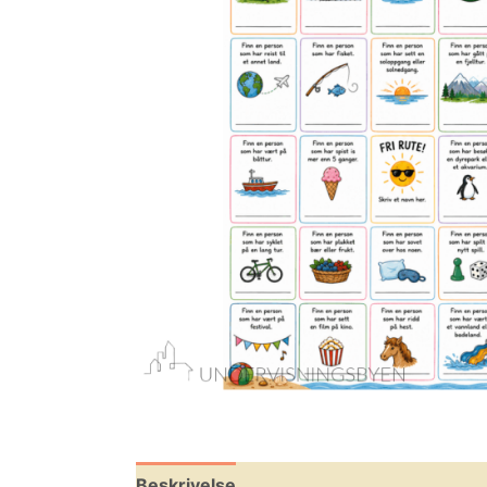
Beskrivelse
Omtaler (0)
Leverandøri