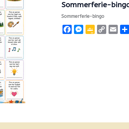
Sommerferie-bing
Sommerferie-bingo
Facebook
Messenge
Google
Cop
Em
Classr
Link
nfo
Flere produkter