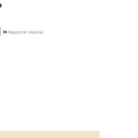
o
r
y
ail
Share
Rapporter misbruk
oom