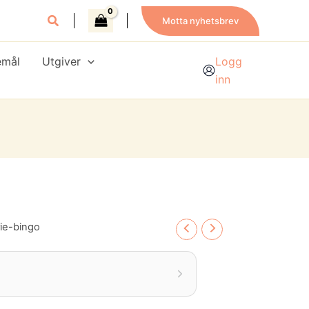
Motta nyhetsbrev
emål
Utgiver
Logg
inn
ie-bingo