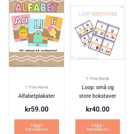
1. Trinn Norsk
Loop: små og
1. Trinn Norsk
Alfabetplakater
store bokstaver
kr
59.00
kr
40.00
Legg i
Legg i
handlekurv
handlekurv