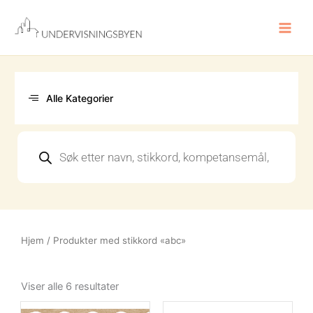
Hopp
rett
til
innholdet
Alle Kategorier
Products
search
Hjem
/ Produkter med stikkord «abc»
Sortert
etter
Viser alle 6 resultater
nyeste