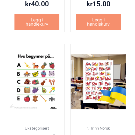
kr
40.00
kr
15.00
Legg i
Legg i
handlekurv
handlekurv
Ukategorisert
1. Trinn Norsk